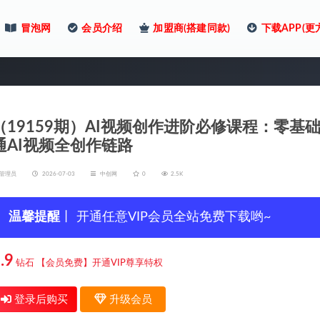
冒泡网
会员介绍
加盟商(搭建同款)
下载APP(更
（19159期）AI视频创作进阶必修课程：零
通AI视频全创作链路
管理员
2026-07-03
中创网
0
2.5K
温馨提醒
丨 开通任意VIP会员全站免费下载哟~
.9
钻石
【会员免费】开通VIP尊享特权
登录后购买
升级会员