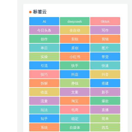
标签云
AI
deepseek
tiktok
今日头条
全自动
写作
创作
剪映
剪辑
单日
原创
图片
实操
小红书
带货
引流
快手
快速
技巧
抖店
抖音
拆解
挣钱
搭建
收益
文案
新手
流量
淘宝
爆款
玩法
电商
直播
知乎
稳定
简单
系统
自媒体
西瓜