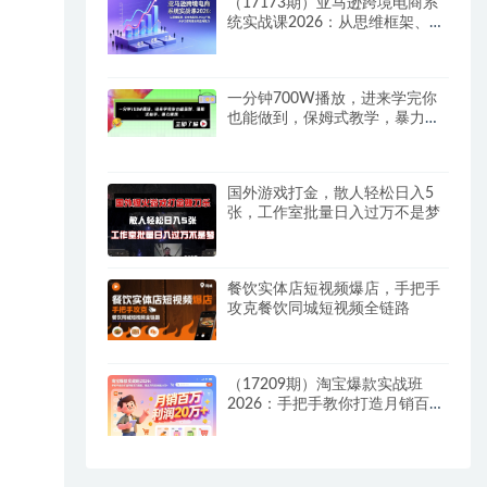
（17173期）亚马逊跨境电商系
统实战课2026：从思维框架、安
全选品到Listing广告，步步为营
构建长期盈利能力
一分钟700W播放，进来学完你
也能做到，保姆式教学，暴力变
现【揭秘】
国外游戏打金，散人轻松日入5
张，工作室批量日入过万不是梦
餐饮实体店短视频爆店，手把手
攻克餐饮同城短视频全链路
（17209期）淘宝爆款实战班
2026：手把手教你打造月销百万
爆款，稳定月利润突破20万+