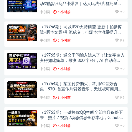
动销起店+商品卡爆发｜达人玩法+店群批量复
制｜轻松玩转抖音小店全域流量
中创网
5 小时前
9.9
（19766期）同城IP30天特训营-更新｜拍摄剪
辑+脚本文案+引流成交，打爆本地流量提升门
店业绩实操教学
中创网
5 小时前
9.9
（19765期）通义千问输入法来了！让文字输入
变得如此简单，最快 300 字/分，AI 自动润
色，说话秒变工整文字
中创网
5 小时前
9.9
（19764期）某宝付费购买，常用6G音效合
集！970+首宣传片背景音乐，无版权可商用大
气素材，分类清晰，高质量内容
中创网
6 小时前
9.9
（19763期）一键将你QQ空间全部内容备份下
来！照片 / 视频 /动态信息全存本地，Github最
新开源项目 QzoneArchive
中创网
6 小时前
9.9