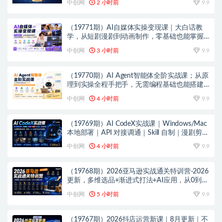
中创网
2 小时前
9.9
（19771期）AI自媒体实操变现课｜大白话教
学，从短剧漫剧到动画制作，零基础也能掌握
爆款内容创作与变现全流程
中创网
3 小时前
9.9
（19770期）AI Agent智能体全阶实战课；从原
理到实操全程手把手，无需编程基础也能搭建
自动运行的智能体
中创网
4 小时前
9.9
（19769期）AI CodeX实战课｜Windows/Mac
本地部署｜API 对接调通｜Skill 自制｜漫剧剪辑
｜网站 VR 项目｜AI项目落地全教程
中创网
4 小时前
9.9
（19768期）2026亚马逊实战通关特训营-2026
更新，多维选品+渐进式打法+AI应用，从0到1
打造盈利店铺
中创网
5 小时前
9.9
（19767期）2026抖店运营新课｜8月更新｜不