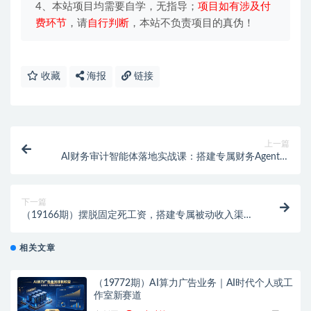
4、本站项目均需要自学，无指导；
项目如有涉及付
费环节
，请
自行判断
，本站不负责项目的真伪！
收藏
海报
链接
上一篇
AI财务审计智能体落地实战课：搭建专属财务Agent，
自制数据工具单人完成专业财税工作
下一篇
（19166期）摆脱固定死工资，搭建专属被动收入渠
道，多多虚拟类目月入 1-3 万
相关文章
（19772期）AI算力广告业务｜AI时代个人或工
作室新赛道