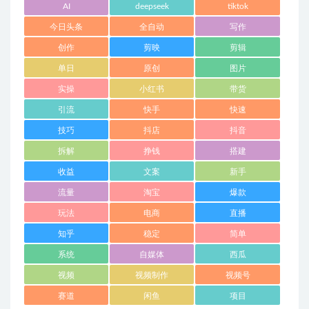
AI
deepseek
tiktok
今日头条
全自动
写作
创作
剪映
剪辑
单日
原创
图片
实操
小红书
带货
引流
快手
快速
技巧
抖店
抖音
拆解
挣钱
搭建
收益
文案
新手
流量
淘宝
爆款
玩法
电商
直播
知乎
稳定
简单
系统
自媒体
西瓜
视频
视频制作
视频号
赛道
闲鱼
项目