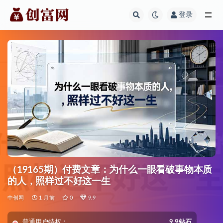
登录
全部
（19165期）付费文章：为什么一眼看破事物本质
的人，照样过不好这一生
中创网
1 月前
0
9.9
普通用户特权：
9.9钻石