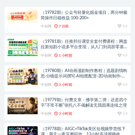
（19782期）公众号轻量化掘金项目，两分钟极
简操作日稳收益 100-200+
中创网
7 分前
9.9
（19781期）任推邦任课堂全套付费课程；网盘
拉新短剧小说多平台变现，从入门到高阶零基
础也能轻松上手实操
中创网
1 小时前
9.9
（19780期）AI动画漫剧制作教程｜选题剧情构
思·分镜提示词撰写·AI绘图配音·2D动画制作·剪
映实操完成完整漫剧成片
中创网
3 小时前
9.9
（19779期）付费文章：佛学第二弹：还是四个
字“不常不断”依托八不偈解读无我因果连续之理
中创网
3 小时前
9.9
（19778期）AIGC×TikTok美区短视频带货线下
课；两天一夜完整回放，12小时高清视频收录