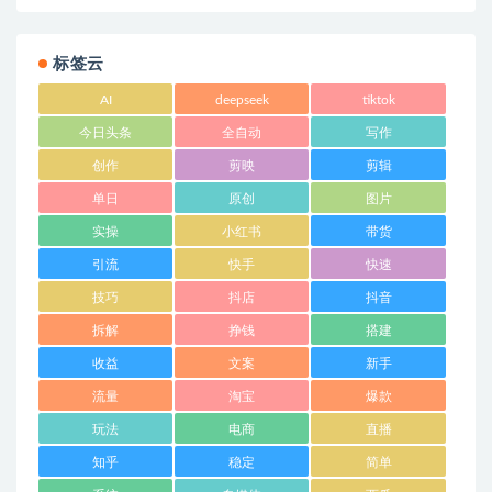
标签云
AI
deepseek
tiktok
今日头条
全自动
写作
创作
剪映
剪辑
单日
原创
图片
实操
小红书
带货
引流
快手
快速
技巧
抖店
抖音
拆解
挣钱
搭建
收益
文案
新手
流量
淘宝
爆款
玩法
电商
直播
知乎
稳定
简单