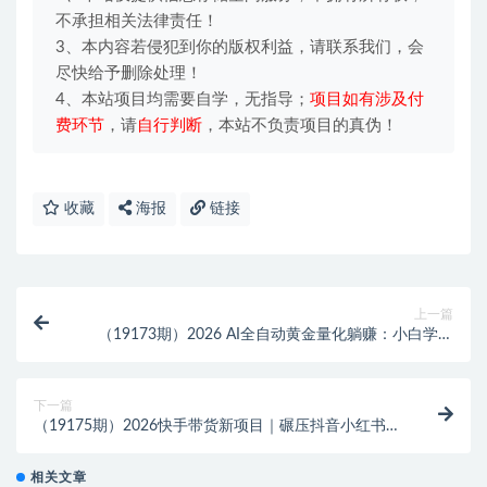
不承担相关法律责任！
3、本内容若侵犯到你的版权利益，请联系我们，会
尽快给予删除处理！
4、本站项目均需要自学，无指导；
项目如有涉及付
费环节
，请
自行判断
，本站不负责项目的真伪！
收藏
海报
链接
上一篇
（19173期）2026 AI全自动黄金量化躺赚：小白学会
当天学会，月入2W！
下一篇
（19175期）2026快手带货新项目｜碾压抖音小红书门
槛，素材制作+精准投流，无需开店，无需售后，新手
一天佣金1000+
相关文章