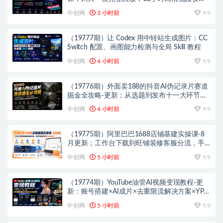
头部操盘手全流程教学
中创网
3 小时前
9.9
（19777期）让 Codex 用中转站生成图片：CC
Switch 配置、画图能力检测与全局 Skill 教程
中创网
4 小时前
9.9
（19776期）外面卖188的抖音AI伪记录片赛道
掘金全攻略-更新；从选题到发布十一大环节拆
解，零基础也能做出高流量真实感内容
中创网
4 小时前
9.9
（19775期）阿里巴巴1688店铺基建实操课-8
月更新；工作台下载到旺铺装修客服分流，手
把手搞定开店全部必备操作
中创网
5 小时前
9.9
（19774期）YouTube油管AI视频变现教程-更
新：账号搭建×AI成片×去重限流解决方案×YPP
变现×AI真人生成×人物一致性
中创网
5 小时前
9.9