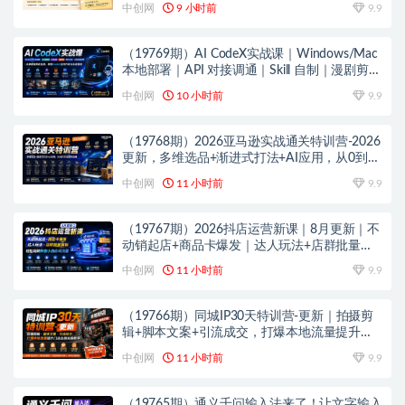
中创网
9 小时前
9.9
（19769期）AI CodeX实战课｜Windows/Mac
本地部署｜API 对接调通｜Skill 自制｜漫剧剪辑
｜网站 VR 项目｜AI项目落地全教程
中创网
10 小时前
9.9
（19768期）2026亚马逊实战通关特训营-2026
更新，多维选品+渐进式打法+AI应用，从0到1
打造盈利店铺
中创网
11 小时前
9.9
（19767期）2026抖店运营新课｜8月更新｜不
动销起店+商品卡爆发｜达人玩法+店群批量复
制｜轻松玩转抖音小店全域流量
中创网
11 小时前
9.9
（19766期）同城IP30天特训营-更新｜拍摄剪
辑+脚本文案+引流成交，打爆本地流量提升门
店业绩实操教学
中创网
11 小时前
9.9
（19765期）通义千问输入法来了！让文字输入