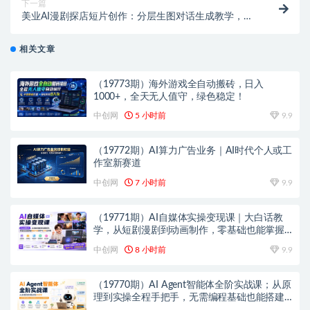
下一篇
美业AI漫剧探店短片创作：分层生图对话生成教学，视
频合成优化实操教程
相关文章
（19773期）海外游戏全自动搬砖，日入
1000+，全天无人值守，绿色稳定！
中创网
5 小时前
9.9
（19772期）AI算力广告业务｜AI时代个人或工
作室新赛道
中创网
7 小时前
9.9
（19771期）AI自媒体实操变现课｜大白话教
学，从短剧漫剧到动画制作，零基础也能掌握
爆款内容创作与变现全流程
中创网
8 小时前
9.9
（19770期）AI Agent智能体全阶实战课；从原
理到实操全程手把手，无需编程基础也能搭建
自动运行的智能体