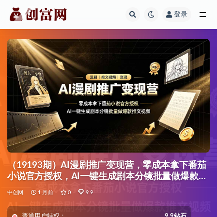
登录
全部
（19193期）AI漫剧推广变现营，零成本拿下番茄
小说官方授权，AI一键生成剧本分镜批量做爆款推
文视频
中创网
1 月前
0
9.9
普通用户特权：
9.9钻石