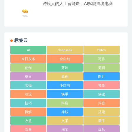
跨境人的人工智能课，AI赋能跨境电商
标签云
AI
deepseek
tiktok
今日头条
全自动
写作
创作
剪映
剪辑
单日
原创
图片
实操
小红书
带货
引流
快手
快速
技巧
抖店
抖音
拆解
挣钱
搭建
收益
文案
新手
流量
淘宝
爆款