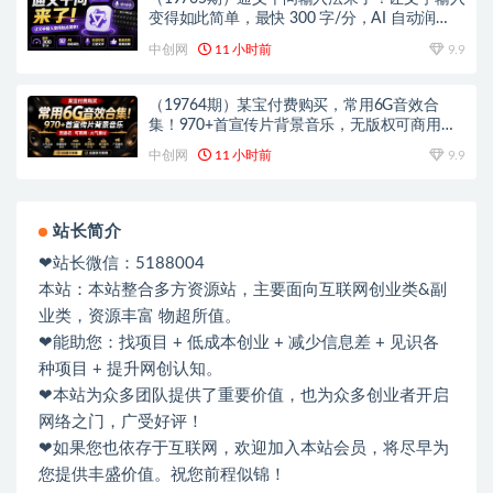
变得如此简单，最快 300 字/分，AI 自动润
色，说话秒变工整文字
中创网
11 小时前
9.9
（19764期）某宝付费购买，常用6G音效合
集！970+首宣传片背景音乐，无版权可商用大
气素材，分类清晰，高质量内容
中创网
11 小时前
9.9
站长简介
❤站长微信：5188004
本站：本站整合多方资源站，主要面向互联网创业类&副
业类，资源丰富 物超所值。
❤能助您：找项目 + 低成本创业 + 减少信息差 + 见识各
种项目 + 提升网创认知。
❤本站为众多团队提供了重要价值，也为众多创业者开启
网络之门，广受好评！
❤如果您也依存于互联网，欢迎加入本站会员，将尽早为
您提供丰盛价值。祝您前程似锦！