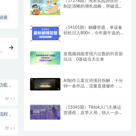
（17278期）淘系实战训练营，
制定清晰的增长战略，突破流量
与利润瓶颈，实现企业的规模化
盈利
链接
（14101期）躺赚答题，单设备
轻松日入800+，今年最牛逼的项
目上线
,
发视频就能变现六位数的抖音新
玩法，0基础当天出单
AI制作儿童古诗项目拆解，十分
功底，
钟一条作品，流量直接爆炸，零
门槛月入1w+
9.9
（11045期）Tiktok入门主播运
营课程，及早入局，快人一步
全流程，
（11节）
9.9