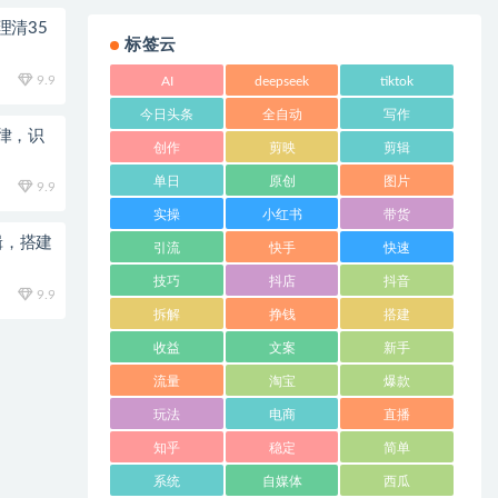
理清35
标签云
9.9
AI
deepseek
tiktok
今日头条
全自动
写作
律，识
创作
剪映
剪辑
单日
原创
图片
9.9
实操
小红书
带货
辑，搭建
引流
快手
快速
技巧
抖店
抖音
9.9
拆解
挣钱
搭建
收益
文案
新手
流量
淘宝
爆款
玩法
电商
直播
知乎
稳定
简单
系统
自媒体
西瓜