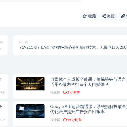
收藏
海报
篇
下一篇
ji
（19211期）EA量化软件+趋势分析操作技术，无爆仓日入200U
学
小白也可以快速学习拿结果
站
自媒体个人成长全能课：修炼镜头与语言
巧用AI做内容打造个人自媒体IP
9.9
福缘网
3 小时前
长
Google Ads运营精通课：系统拆解投放
优化账户提升广告投产回报率
9.9
福缘网
15 小时前