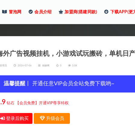
冒泡网
会员介绍
加盟商(搭建同款)
下载APP(更
海外广告视频挂机，小游戏试玩搬砖，单机日产3
管理员
2026-07-06
福缘网
0
3.0K
温馨提醒
丨 开通任意VIP会员全站免费下载哟~
.9
钻石
【会员免费】开通VIP尊享特权
登录后购买
升级会员