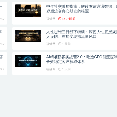
一
中年社交破局指南：解读友谊衰退数据，
岁后难交真心朋友的根源
9.9
福缘网
15 小时前
掌
人性思维三日线下特训：深挖人性底层规
人设防、布局变现抓流量风口
9.9
福缘网
1 天前
搭
AI精准获客实战营2.0：吃透GEO引流逻
长效稳定客户获取体系
9.9
福缘网
1 天前