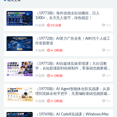
相关文章
（19773期）海外游戏全自动搬砖，日入
1000+，全天无人值守，绿色稳定！
中创网
53 分前
9.9
（19772期）AI算力广告业务｜AI时代个人或工
作室新赛道
中创网
4 小时前
9.9
（19771期）AI自媒体实操变现课｜大白话教
学，从短剧漫剧到动画制作，零基础也能掌握
爆款内容创作与变现全流程
中创网
4 小时前
9.9
（19770期）AI Agent智能体全阶实战课；从原
理到实操全程手把手，无需编程基础也能搭建
自动运行的智能体
中创网
5 小时前
9.9
（19769期）AI CodeX实战课｜Windows/Mac