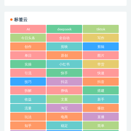
标签云
AI
deepseek
tiktok
今日头条
全自动
写作
创作
剪映
剪辑
单日
原创
图片
实操
小红书
带货
引流
快手
快速
技巧
抖店
抖音
拆解
挣钱
搭建
收益
文案
新手
流量
淘宝
爆款
玩法
电商
直播
知乎
稳定
简单