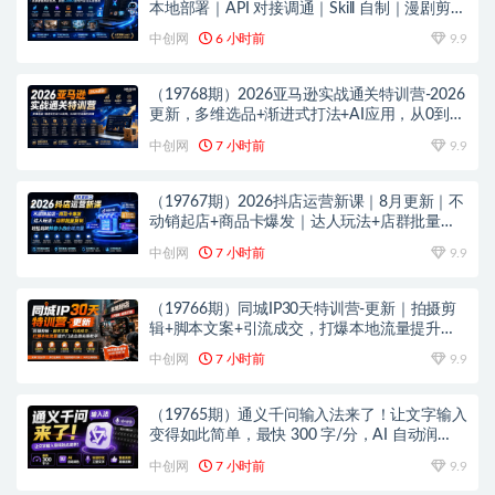
本地部署｜API 对接调通｜Skill 自制｜漫剧剪辑
｜网站 VR 项目｜AI项目落地全教程
中创网
6 小时前
9.9
（19768期）2026亚马逊实战通关特训营-2026
更新，多维选品+渐进式打法+AI应用，从0到1
打造盈利店铺
中创网
7 小时前
9.9
（19767期）2026抖店运营新课｜8月更新｜不
动销起店+商品卡爆发｜达人玩法+店群批量复
制｜轻松玩转抖音小店全域流量
中创网
7 小时前
9.9
（19766期）同城IP30天特训营-更新｜拍摄剪
辑+脚本文案+引流成交，打爆本地流量提升门
店业绩实操教学
中创网
7 小时前
9.9
（19765期）通义千问输入法来了！让文字输入
变得如此简单，最快 300 字/分，AI 自动润
色，说话秒变工整文字
中创网
7 小时前
9.9