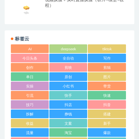
视频换脸＋实时直播换脸（软件+模型+教
程）
标签云
AI
deepseek
tiktok
今日头条
全自动
写作
创作
剪映
剪辑
单日
原创
图片
实操
小红书
带货
引流
快手
快速
技巧
抖店
抖音
拆解
挣钱
搭建
收益
文案
新手
流量
淘宝
爆款