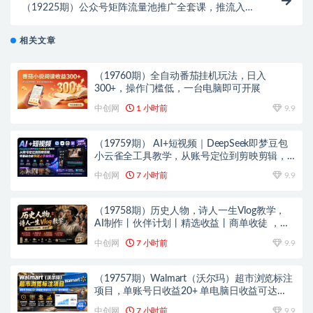
（19225期）公众号矩阵流量池推广全套课，推流入池
机制选题标题详解，DeepSeek AI批量做内容，多渠道
变现全流程教学
相关文章
（19760期）全自动番茄挂机玩法，日入
300+，操作门槛低，一台电脑即可开展
中创网
1 小时前
9.9
（19759期） AI+短视频｜DeepSeek即梦豆包
小云雀全工具教学，从账号定位到剪映剪辑，
零基础也能快速上手做爆款
中创网
7 小时前
9.9
（19758期）历史人物，诗人一生Vlog教学，
AI制作丨伙伴计划丨精选收益丨商单收徒 ，新
领域红利期，抓紧做
中创网
7 小时前
9.9
（19757期）Walmart（沃尔玛）超市浏览标注
项目，单账号日收益20+ 单电脑日收益可达
1000+带分佣机制
中创网
7 小时前
9.9