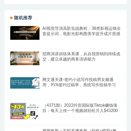
随机推荐
AI视觉导演高阶实战教程：38类影视运镜全
套提示词，电影光影构图美学提升成片质感
招商演讲训练体系课，从自我营销到持续成
交，建立卓越的商务演讲能力
网文通关课-签约小说写作投稿男女频通
用，95%签约过稿率，系统写作投稿学习
（4371期）2022抖音国际版Tiktok赚钱项
目：每天上传一个视频就轻松月入$43200