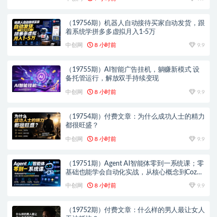
（19756期）机器人自动接待买家自动发货，跟
着系统学拼多多虚拟月入1-5万
中创网
8 小时前
9.9
（19755期）AI智能广告挂机，躺赚新模式 设
备托管运行，解放双手持续变现
中创网
8 小时前
9.9
（19754期）付费文章：为什么成功人士的精力
都很旺盛？
中创网
8 小时前
9.9
（19751期）Agent AI智能体零到一系统课；零
基础也能学会自动化实战，从核心概念到Coze
工作流搭建完整覆盖
中创网
8 小时前
9.9
（19752期）付费文章：什么样的男人最让女人