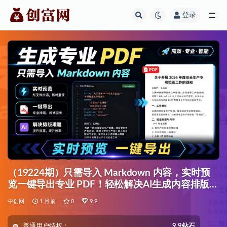
登录
全部
（19224期）只需导入 Markdown 内容，实时预
览一键导出专业 PDF！轻松解决AI生成内容排版问
题 Presto
中创网
1 月前
0
9.9
普通用户特权：
9.9钻石