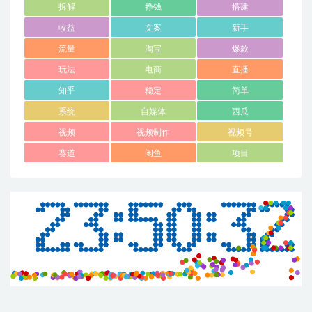
拆解
挣钱
搭建
收益
文案
新手
流量
淘宝
爆款
玩法
电商
直播
知乎
稳定
简单
系统
自媒体
西瓜
视频
视频制作
视频号
赛道
闲鱼
项目