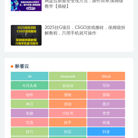
网盘拉新最全变现方法，操作简单,保姆级
教学【揭秘】
2025挂G项目，CSGO游戏搬砖，保姆级拆
解教程，只用手机就可操作
标签云
AI
deepseek
tiktok
今日头条
全自动
写作
创作
剪映
剪辑
单日
原创
图片
实操
小红书
带货
引流
快手
快速
技巧
抖店
抖音