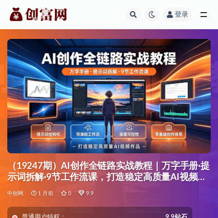
登录
全部
（19247期）AI创作全链路实战教程｜万字手册·提
示词拆解·9节工作流课，打造稳定高质量AI视频作
品
中创网
1 月前
0
9.9
普通用户特权：
9.9钻石