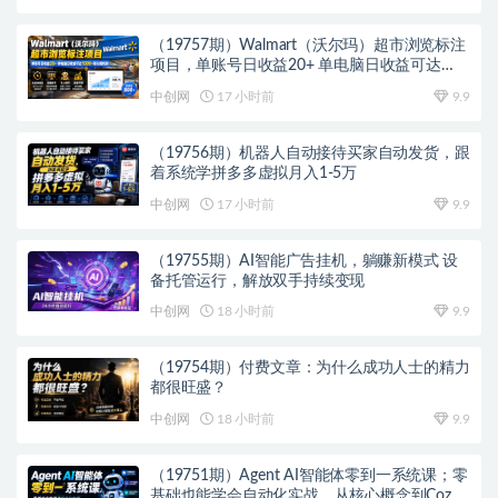
（19757期）Walmart（沃尔玛）超市浏览标注
项目，单账号日收益20+ 单电脑日收益可达
1000+带分佣机制
中创网
17 小时前
9.9
（19756期）机器人自动接待买家自动发货，跟
着系统学拼多多虚拟月入1-5万
中创网
17 小时前
9.9
（19755期）AI智能广告挂机，躺赚新模式 设
备托管运行，解放双手持续变现
中创网
18 小时前
9.9
（19754期）付费文章：为什么成功人士的精力
都很旺盛？
中创网
18 小时前
9.9
（19751期）Agent AI智能体零到一系统课；零
基础也能学会自动化实战，从核心概念到Coze