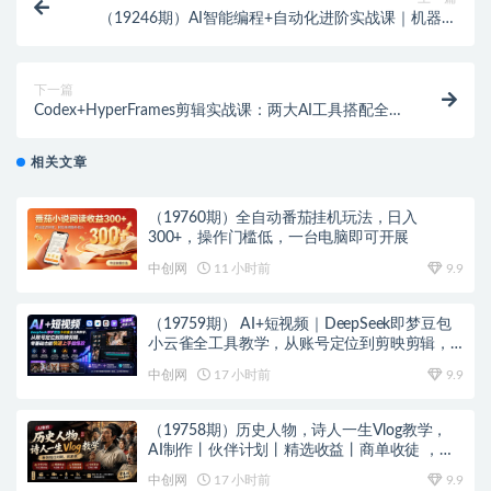
（19246期）AI智能编程+自动化进阶实战课｜机器人
训练·多平台自动发布·云端部署，Workbuddy商用项目
全流程教学
下一篇
Codex+HyperFrames剪辑实战课：两大AI工具搭配全自
动批量生成短视频
相关文章
（19760期）全自动番茄挂机玩法，日入
300+，操作门槛低，一台电脑即可开展
中创网
11 小时前
9.9
（19759期） AI+短视频｜DeepSeek即梦豆包
小云雀全工具教学，从账号定位到剪映剪辑，
零基础也能快速上手做爆款
中创网
17 小时前
9.9
（19758期）历史人物，诗人一生Vlog教学，
AI制作丨伙伴计划丨精选收益丨商单收徒 ，新
领域红利期，抓紧做
中创网
17 小时前
9.9