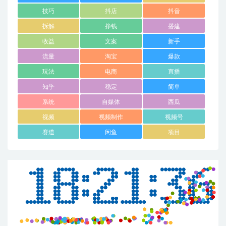
技巧
抖店
抖音
拆解
挣钱
搭建
收益
文案
新手
流量
淘宝
爆款
玩法
电商
直播
知乎
稳定
简单
系统
自媒体
西瓜
视频
视频制作
视频号
赛道
闲鱼
项目