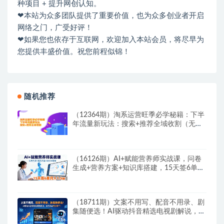
种项目 + 提升网创认知。
❤本站为众多团队提供了重要价值，也为众多创业者开启
网络之门，广受好评！
❤如果您也依存于互联网，欢迎加入本站会员，将尽早为
您提供丰盛价值。祝您前程似锦！
随机推荐
（12364期）淘系运营旺季必学秘籍：下半
年流量新玩法：搜索+推荐全域收割（无水
印）
（16126期）AI+赋能营养师实战课，问卷
生成+营养方案+知识库搭建，15天签6单月
入1.5w
（18711期）文案不用写、配音不用录、剧
集随便选！AI驱动抖音精选电视剧解说，单
日收益高达两千+