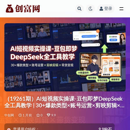
登录
全部
（19261期）AI短视频实操课-豆包即梦DeepSeek
全工具教学 | 30+爆款类型×账号运营×剪映剪辑×带
货变现。
中创网
1 月前
0
9.9
普通用户特权：
9.9钻石