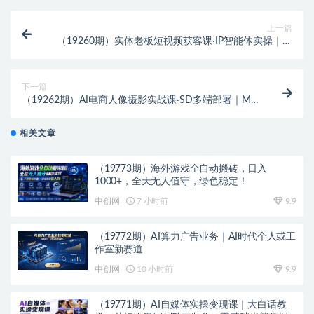
上一篇
（19260期）实体老板短视频获客课·IP智能体实操｜选
题策划+DeepSeek文案改写+数字人克隆完整教程
下一篇
（19262期）AI电商人像摄影实战课·SD多端部署｜MJ
完整教学｜家电护肤家具商品图人像写真全案例
相关文章
（19773期）海外游戏全自动搬砖，日入
1000+，全天无人值守，绿色稳定！
中创网
7 小时前
9.9
（19772期）AI算力广告业务｜AI时代个人或工
作室新赛道
中创网
10 小时前
9.9
（19771期）AI自媒体实操变现课｜大白话教