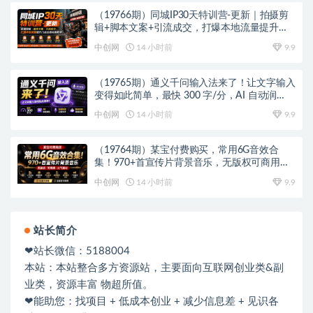
（19766期）同城IP30天特训营-更新｜拍摄剪
辑+脚本文案+引流成交，打爆本地流量提升门
店业绩实操教学
中创网
14 小时前
9.9
（19765期）通义千问输入法来了！让文字输入
变得如此简单，最快 300 字/分，AI 自动润
色，说话秒变工整文字
中创网
14 小时前
9.9
（19764期）某宝付费购买，常用6G音效合
集！970+首宣传片背景音乐，无版权可商用大
气素材，分类清晰，高质量内容
中创网
14 小时前
9.9
站长简介
❤站长微信：5188004
本站：本站整合多方资源站，主要面向互联网创业类&副
业类，资源丰富 物超所值。
❤能助您：找项目 + 低成本创业 + 减少信息差 + 见识各