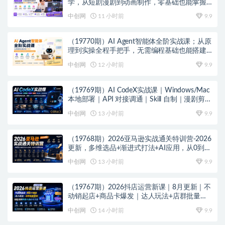
学，从短剧漫剧到动画制作，零基础也能掌握
爆款内容创作与变现全流程
中创网
11 小时前
9.9
（19770期）AI Agent智能体全阶实战课；从原
理到实操全程手把手，无需编程基础也能搭建
自动运行的智能体
中创网
12 小时前
9.9
（19769期）AI CodeX实战课｜Windows/Mac
本地部署｜API 对接调通｜Skill 自制｜漫剧剪辑
｜网站 VR 项目｜AI项目落地全教程
中创网
13 小时前
9.9
（19768期）2026亚马逊实战通关特训营-2026
更新，多维选品+渐进式打法+AI应用，从0到1
打造盈利店铺
中创网
13 小时前
9.9
（19767期）2026抖店运营新课｜8月更新｜不
动销起店+商品卡爆发｜达人玩法+店群批量复
制｜轻松玩转抖音小店全域流量
中创网
14 小时前
9.9