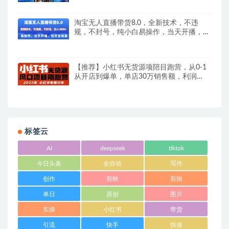
淘宝无人直播带货8.0，全新技术，不违
规，不封号，纯小白易操作，当天开播，当
天见收益，日入多张
【推荐】小红书无货源项陪目‬跑营，从0-1
从开店到爆单，单店30万销售额，利润
50%，有所‬的货干‬都享分‬给你【更新】
标签云
AI
deepseek
tiktok
今日头条
全自动
写作
创作
剪映
剪辑
单日
原创
图片
实操
小红书
带货
引流
快手
快速