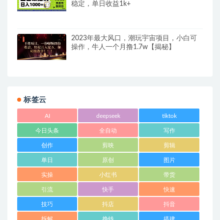
稳定，单日收益1k+
2023年最大风口，潮玩宇宙项目，小白可
操作，牛人一个月撸1.7w【揭秘】
标签云
AI
deepseek
tiktok
今日头条
全自动
写作
创作
剪映
剪辑
单日
原创
图片
实操
小红书
带货
引流
快手
快速
技巧
抖店
抖音
拆解
挣钱
搭建