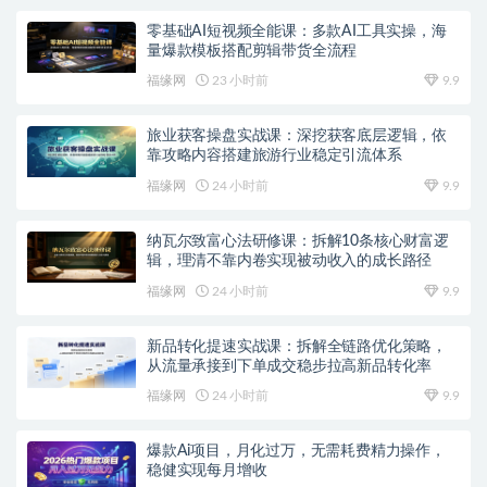
零基础AI短视频全能课：多款AI工具实操，海
量爆款模板搭配剪辑带货全流程
福缘网
23 小时前
9.9
旅业获客操盘实战课：深挖获客底层逻辑，依
靠攻略内容搭建旅游行业稳定引流体系
福缘网
24 小时前
9.9
纳瓦尔致富心法研修课：拆解10条核心财富逻
辑，理清不靠内卷实现被动收入的成长路径
福缘网
24 小时前
9.9
新品转化提速实战课：拆解全链路优化策略，
从流量承接到下单成交稳步拉高新品转化率
福缘网
24 小时前
9.9
爆款Ai项目，月化过万，无需耗费精力操作，
稳健实现每月增收