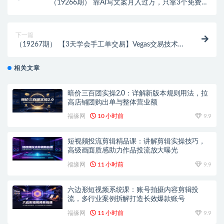
（19266期） 靠AI写文案月入过万，只靠3个免费工
具，不花一分钱
下一篇
（19267期） 【3天学会手工单交易】Vegas交易技术
+聪明软件，日赚50-1000U， 长期稳定，小白轻松上
手
相关文章
暗价三百团实操2.0：详解新版本规则用法，拉
高店铺团购出单与整体营业额
福缘网
10 小时前
9.9
短视频投流剪辑精品课：讲解剪辑实操技巧，
高级画面质感助力作品投流放大曝光
福缘网
11 小时前
9.9
六边形短视频系统课：账号拍摄内容剪辑投
流，多行业案例拆解打造长效爆款账号
福缘网
11 小时前
9.9