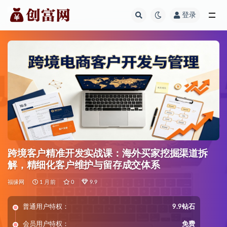
登录
全部
跨境客户精准开发实战课：海外买家挖掘渠道拆
解，精细化客户维护与留存成交体系
福缘网
1 月前
0
9.9
普通用户特权：
9.9钻石
会员用户特权：
免费