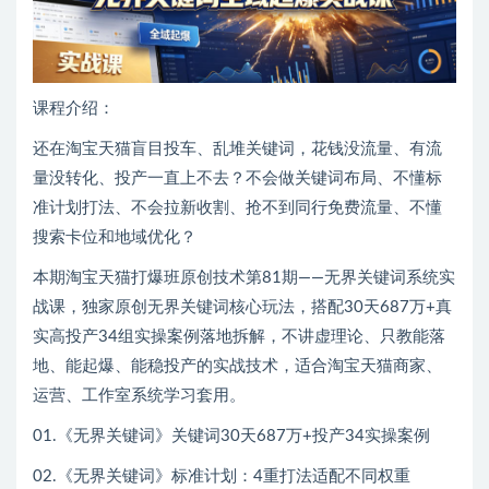
课程介绍：
还在淘宝天猫盲目投车、乱堆关键词，花钱没流量、有流
量没转化、投产一直上不去？不会做关键词布局、不懂标
准计划打法、不会拉新收割、抢不到同行免费流量、不懂
搜索卡位和地域优化？
本期淘宝天猫打爆班原创技术第81期——无界关键词系统实
战课，独家原创无界关键词核心玩法，搭配30天687万+真
实高投产34组实操案例落地拆解，不讲虚理论、只教能落
地、能起爆、能稳投产的实战技术，适合淘宝天猫商家、
运营、工作室系统学习套用。
01.《无界关键词》关键词30天687万+投产34实操案例
02.《无界关键词》标准计划：4重打法适配不同权重