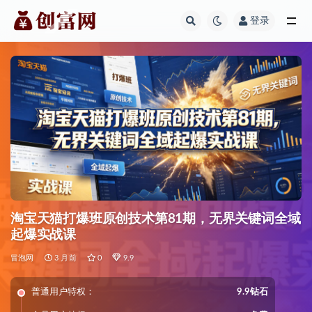
登录
全部
淘宝天猫打爆班原创技术第81期，无界关键词全域
起爆实战课
冒泡网
3 月前
0
9.9
普通用户特权：
9.9钻石