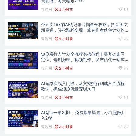
就能做，每天稳定200+
冒泡网
1 小时前
9.9
外面卖188的AI伪记录片掘金全攻略，抖音图文
新赛道，轻松涨粉变现，拿创作者伙伴计划收
益【文档】
冒泡网
1 小时前
9.9
短剧发行人计划全流程实操教程｜零基础账号
定位、选剧剪辑、视频制作、发布优化一站式
出单变现课​
冒泡网
2 小时前
9.9
AI短剧实战入门课，从文案拆解到成片全流程
教学，抓住短剧流量变现风口
冒泡网
3 小时前
9.9
AI副业一单8张+，免费接单渠道，小白照做月
入2W
冒泡网
3 小时前
9.9