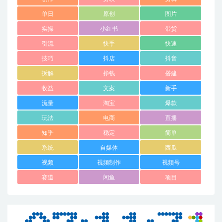
单日
原创
图片
实操
小红书
带货
引流
快手
快速
技巧
抖店
抖音
拆解
挣钱
搭建
收益
文案
新手
流量
淘宝
爆款
玩法
电商
直播
知乎
稳定
简单
系统
自媒体
西瓜
视频
视频制作
视频号
赛道
闲鱼
项目