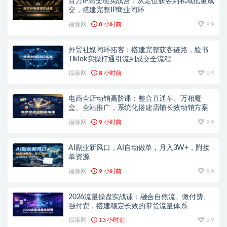
百万IP高变现实战营：从定位获客到私域批量成
交，搭建完整IP商业闭环
福缘网
8 小时前
9.9
外贸社媒闭环拓客：搭建完整获客链路，脸书
TikTok实操打通引流到成交全流程
福缘网
8 小时前
9.9
电商全店动销高阶课：整合直通车、万相魔
盒、全站推广，系统化搭建店铺长效动销方案
福缘网
9 小时前
9.9
AI副业新风口，AI自动做单，月入3W+，附接
单资源
福缘网
9 小时前
9.9
2026流量操盘实战课：融合自然流、微付费、
强付费，搭建稳定长效的带货流量体系
福缘网
13 小时前
9.9