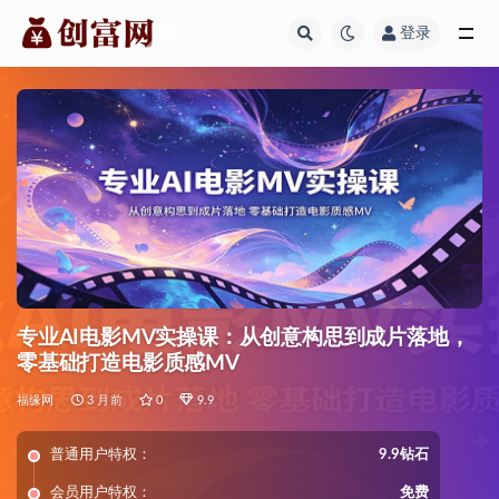
登录
全部
专业AI电影MV实操课：从创意构思到成片落地，
零基础打造电影质感MV
福缘网
3 月前
0
9.9
普通用户特权：
9.9钻石
会员用户特权：
免费