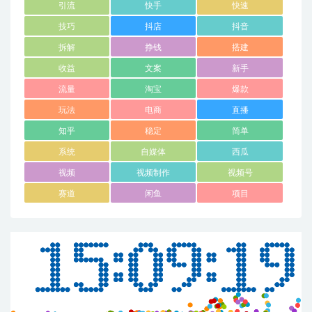
引流
快手
快速
技巧
抖店
抖音
拆解
挣钱
搭建
收益
文案
新手
流量
淘宝
爆款
玩法
电商
直播
知乎
稳定
简单
系统
自媒体
西瓜
视频
视频制作
视频号
赛道
闲鱼
项目