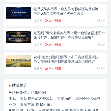
竞品攻防实战课：全方位对标截流与反截流，
搭建360度监控体系抢占平台流量
福缘网
13 小时前
9.9
短视频IP量化获客实战课：用十台设备搭建五十
账号矩阵，精准打造引流接单型流量账号
福缘网
14 小时前
9.9
农村治愈短视频创作课：AI工具搭配剪辑技
巧，零基础快速制作高质感田园治愈内容
福缘网
14 小时前
9.9
站长简介
❤站长微信：5188004
本站：本站整合多方资源站，主要面向互联网创业类&副
业类，资源丰富 物超所值。
❤能助您：找项目 + 低成本创业 + 减少信息差 + 见识各