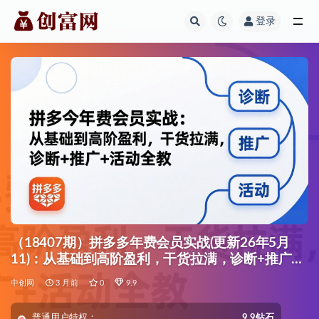
登录
全部
（18407期）拼多多年费会员实战(更新26年5月
11)：从基础到高阶盈利，干货拉满，诊断+推广
+活动全教
中创网
3 月前
0
9.9
普通用户特权：
9.9钻石