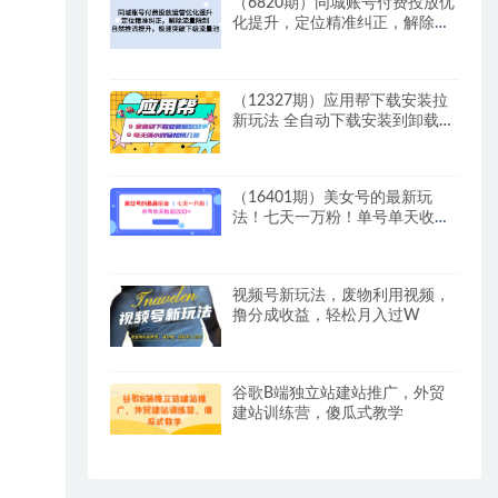
（6820期）同城账号付费投放优
化提升，定位精准纠正，解除流
量限制，自然推流提…
（12327期）应用帮下载安装拉
新玩法 全自动下载安装到卸载
每天俩小时轻松搞几张
（16401期）美女号的最新玩
法！七天一万粉！单号单天收益
200+
视频号新玩法，废物利用视频，
撸分成收益，轻松月入过W
谷歌B端独立站建站推广，外贸
建站训练营，傻瓜式教学