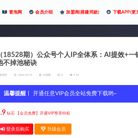
冒泡网
会员介绍
加盟商(搭建同款)
下载APP(更
（18528期）公众号个人IP全体系：AI提效
池不掉池秘诀
管理员
2026-05-19
中创网
0
2.1K
温馨提醒
丨 开通任意VIP会员全站免费下载哟~
.9
钻石
【会员免费】开通VIP尊享特权
登录后购买
升级会员