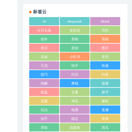
标签云
AI
deepseek
tiktok
今日头条
全自动
写作
创作
剪映
剪辑
单日
原创
图片
实操
小红书
带货
引流
快手
快速
技巧
抖店
抖音
拆解
挣钱
搭建
收益
文案
新手
流量
淘宝
爆款
玩法
电商
直播
知乎
稳定
简单
系统
自媒体
西瓜