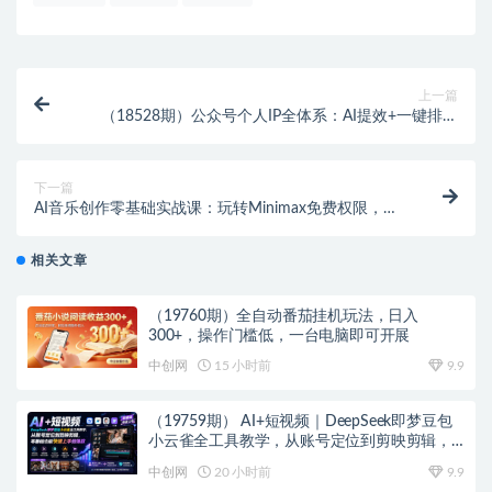
上一篇
（18528期）公众号个人IP全体系：AI提效+一键排版
+精准引流+爆文选题，稳在流量池不掉池秘诀
下一篇
AI音乐创作零基础实战课：玩转Minimax免费权限，零
成本打造原创音乐轻松变现
相关文章
（19760期）全自动番茄挂机玩法，日入
300+，操作门槛低，一台电脑即可开展
中创网
15 小时前
9.9
（19759期） AI+短视频｜DeepSeek即梦豆包
小云雀全工具教学，从账号定位到剪映剪辑，
零基础也能快速上手做爆款
中创网
20 小时前
9.9