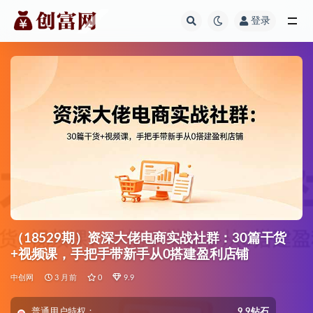
登录
全部
（18529期）资深大佬电商实战社群：30篇干货
+视频课，手把手带新手从0搭建盈利店铺
中创网
3 月前
0
9.9
普通用户特权：
9.9钻石