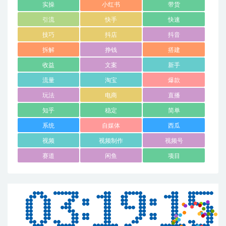
实操
小红书
带货
引流
快手
快速
技巧
抖店
抖音
拆解
挣钱
搭建
收益
文案
新手
流量
淘宝
爆款
玩法
电商
直播
知乎
稳定
简单
系统
自媒体
西瓜
视频
视频制作
视频号
赛道
闲鱼
项目