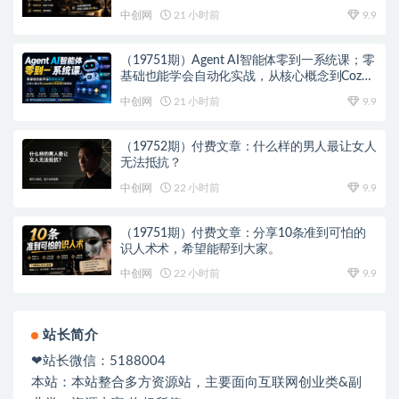
中创网
21 小时前
9.9
（19751期）Agent AI智能体零到一系统课；零
基础也能学会自动化实战，从核心概念到Coze
工作流搭建完整覆盖
中创网
21 小时前
9.9
（19752期）付费文章：什么样的男人最让女人
无法抵抗？
中创网
22 小时前
9.9
（19751期）付费文章：分享10条准到可怕的
识人术术，希望能帮到大家。
中创网
22 小时前
9.9
站长简介
❤站长微信：5188004
本站：本站整合多方资源站，主要面向互联网创业类&副