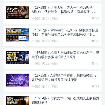
（19758期）历史人物，诗人一生Vlog教学，
AI制作丨伙伴计划丨精选收益丨商单收徒 ，新
领域红利期，抓紧做
中创网
21 小时前
9.9
（19757期）Walmart（沃尔玛）超市浏览标注
项目，单账号日收益20+ 单电脑日收益可达
1000+带分佣机制
中创网
21 小时前
9.9
（19756期）机器人自动接待买家自动发货，跟
着系统学拼多多虚拟月入1-5万
中创网
21 小时前
9.9
（19755期）AI智能广告挂机，躺赚新模式 设
备托管运行，解放双手持续变现
中创网
21 小时前
9.9
（19754期）付费文章：为什么成功人士的精力
都很旺盛？