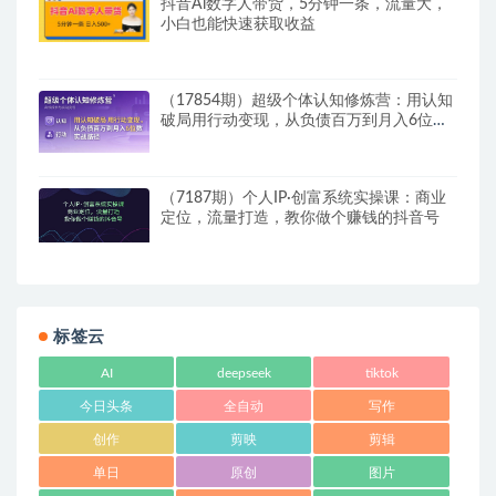
抖音Ai数字人带货，5分钟一条，流量大，
小白也能快速获取收益
（17854期）超级个体认知修炼营：用认知
破局用行动变现，从负债百万到月入6位数
实战路径
（7187期）个人IP·创富系统实操课：商业
定位，流量打造，教你做个赚钱的抖音号
标签云
AI
deepseek
tiktok
今日头条
全自动
写作
创作
剪映
剪辑
单日
原创
图片