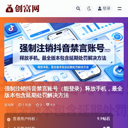
登录
全部
强制注销抖音禁言账号（能登录）释放手机，最全
版本包含延期处罚解决方法
冒泡网
3 月前
0
9.9
普通用户特权：
9.9钻石