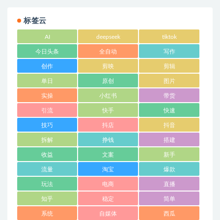
标签云
AI
deepseek
tiktok
今日头条
全自动
写作
创作
剪映
剪辑
单日
原创
图片
实操
小红书
带货
引流
快手
快速
技巧
抖店
抖音
拆解
挣钱
搭建
收益
文案
新手
流量
淘宝
爆款
玩法
电商
直播
知乎
稳定
简单
系统
自媒体
西瓜