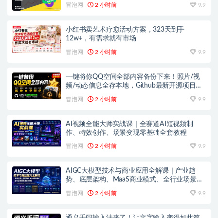
08月)
冒泡网
2 小时前
9.9
小红书卖艺术疗愈活动方案，323天到手
12w+，有需求就有市场
冒泡网
2 小时前
9.9
一键将你QQ空间全部内容备份下来！照片/视
频/动态信息全存本地，Github最新开源项目
QzoneArchive
冒泡网
2 小时前
9.9
AI视频全能大师实战课｜全赛道AI短视频制
作、特效创作、场景变现零基础全套教程
冒泡网
2 小时前
9.9
AIGC大模型技术与商业应用全解课｜产业趋
势、底层架构、MaaS商业模式、全行业场景落
地实战教程
冒泡网
2 小时前
9.9
通义千问输入法来了！让文字输入变得如此简