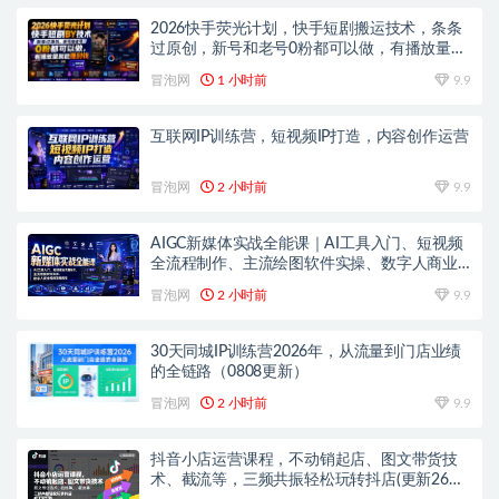
2026快手荧光计划，快手短剧搬运技术，条条
过原创，新号和老号0粉都可以做，有播放量就
能賺到钱
冒泡网
1 小时前
9.9
互联网IP训练营，短视频IP打造，内容创作运营
冒泡网
2 小时前
9.9
AIGC新媒体实战全能课｜AI工具入门、短视频
全流程制作、主流绘图软件实操、数字人商业
视频落地教程
冒泡网
2 小时前
9.9
30天同城IP训练营2026年，从流量到门店业绩
的全链路（0808更新）
冒泡网
2 小时前
9.9
抖音小店运营课程，不动销起店、图文带货技
术、截流等，三频共振轻松玩转抖店(更新26年