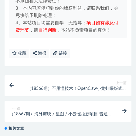
不承担相关法律责任！
3、本内容若侵犯到你的版权利益，请联系我们，会
尽快给予删除处理！
4、本站项目均需要自学，无指导；
项目如有涉及付
费环节
，请
自行判断
，本站不负责项目的真伪！
收藏
海报
链接
上一篇
（18566期）不用懂技术！OpenClaw小龙虾喂饭式教
学，轻松玩转AI龙虾与自定义技能 (5月22更新)
下一篇
（18567期）海外剪映 / 星图 / 小云雀拉新项目 普通人
也能上手的跨境流量变现副业
相关文章