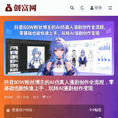
登录
全部
抖音80W粉丝博主的AI仿真人漫剧创作全流程，零
基础也能快速上手，玩转AI漫剧创作变现
冒泡网
2 月前
0
9.9
普通用户特权：
9.9钻石