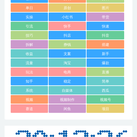
单日
原创
图片
实操
小红书
带货
引流
快手
快速
技巧
抖店
抖音
拆解
挣钱
搭建
收益
文案
新手
流量
淘宝
爆款
玩法
电商
直播
知乎
稳定
简单
系统
自媒体
西瓜
视频
视频制作
视频号
赛道
闲鱼
项目