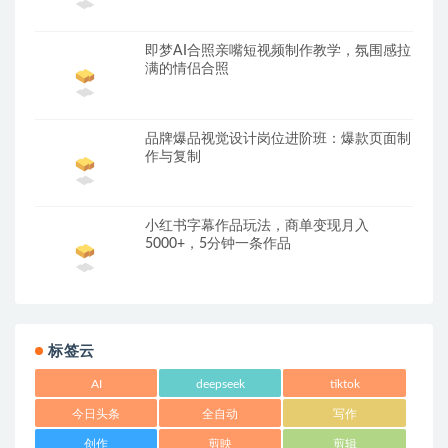
即梦AI合照亲嘴短视频制作教学，氛围感拉
满的情侣合照
品牌爆品视觉设计岗位进阶班：爆款页面制
作与复制
小红书字幕作品玩法，商单变现月入
5000+，5分钟一条作品
标签云
AI
deepseek
tiktok
今日头条
全自动
写作
创作
剪映
剪辑