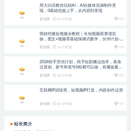
用大白话教你玩转AI，AI自媒体实操制作变
现，0基础也能上手，从内容到变现
冒泡网
14 小时前
9.9
萌娃吃播短视频全教程｜长短视频双赛道实
操，图文+视频零基础保姆式教学，伙伴计划-
收徒-商单等多种变现方式
冒泡网
16 小时前
9.9
2026快手荧光计划，快手短剧搬运技术，条条
过原创，新号和老号0粉都可以做，有播放量就
能賺到钱
冒泡网
18 小时前
9.9
互联网IP训练营，短视频IP打造，内容创作运营
冒泡网
18 小时前
9.9
站长简介