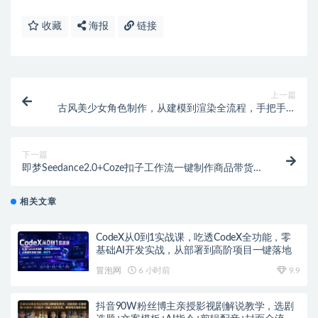
收藏
海报
链接
上一篇
古风美少女角色制作，从建模到渲染全流程，手把手教
学，一站式掌握古风角色制作技巧
下一篇
即梦Seedance2.0+Coze扣子工作流一键制作商品带货视
频，全程无需手动剪辑，也不用自己实拍素材
相关文章
CodeX从0到1实战课，吃透CodeX全功能，零
基础AI开发实战，从部署到高阶项目一键落地
冒泡网
6 小时前
9.9
抖音90W粉丝博主亲授影视剧解说教学，选剧