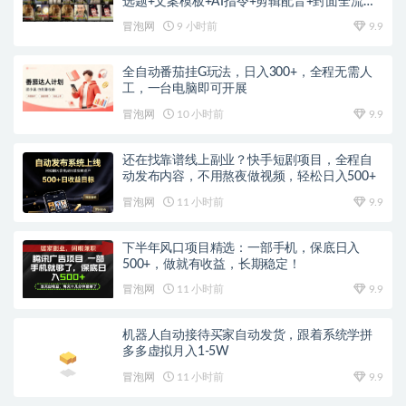
选题+文案模板+AI指令+剪辑配音+封面全流程
变现，解锁精选独家收益
冒泡网
9 小时前
9.9
全自动番茄挂G玩法，日入300+，全程无需人
工，一台电脑即可开展
冒泡网
10 小时前
9.9
还在找靠谱线上副业？快手短剧项目，全程自
动发布内容，不用熬夜做视频，轻松日入500+
冒泡网
11 小时前
9.9
下半年风口项目精选：一部手机，保底日入
500+，做就有收益，长期稳定！
冒泡网
11 小时前
9.9
机器人自动接待买家自动发货，跟着系统学拼
多多虚拟月入1-5W
冒泡网
11 小时前
9.9