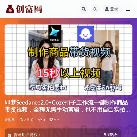
登录
全部
即梦Seedance2.0+Coze扣子工作流一键制作商品
带货视频，全程无需手动剪辑，也不用自己实拍素
材
冒泡网
2 月前
0
9.9
普通用户特权：
9.9钻石