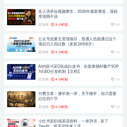
名人语录短视频教学，2026年最新赛道，涨粉
变现两不误
冒泡网
3 小时前
9.9
公众号流量主变现项目，普通人也能通过这个
项目日入四位数（更新26年8月）
冒泡网
4 小时前
9.9
AI内容+GEO实战白皮书，全面掌握AI量产SOP
与GEO分发机制【文档】
冒泡网
4 小时前
9.9
付费文章：佛学第一弹，关于佛学，你只需要
记住四个字
冒泡网
4 小时前
9.9
小红书卖职场英语资料，一单39.8，卖了
2w+份，新手可快速上手