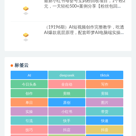
最新小红书母婴号宝妈粉回收项目，1个粉2
元，一天轻松500+案例分享【粉丝包回
收】
（19196期）AI短视频创作完整教学，吃透
AI爆款底层原理，配套即梦AI电脑端实操演
示，快速产出优质内容
标签云
AI
deepseek
tiktok
今日头条
全自动
写作
创作
剪映
剪辑
单日
原创
图片
实操
小红书
带货
引流
快手
快速
技巧
抖店
抖音