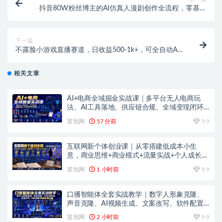
抖音80W粉丝博主的AI仿真人漫剧创作全流程，零基础
也能快速上手，玩转AI漫剧创作变现
下一篇
不露脸小游戏直播赛道，日收益500-1k+，可全自动AI
玩，可脚本玩，可真人玩，项目稳定，上手快
相关文章
AI+电商全域掘金实战课｜多平台无人电商玩
法、AI工具落地、供应链合规、全域变现闭环
全套教程
冒泡网
57 分前
9.9
互联网新个体创业课｜从零搭建低成本小生
意，商业思维+商业模式+流量实战+个人成长全
闭环教程
冒泡网
1 小时前
9.9
口播智能体全套实战教学｜数字人形象克隆、
声音克隆、AI视频生成、文案改写、软件配置
零基础落地课
冒泡网
2 小时前
9.9