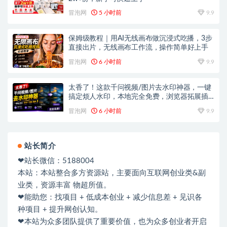
冒泡网
5 小时前
9.9
保姆级教程｜用AI无线画布做沉浸式吃播，3步
直接出片，无线画布工作流，操作简单好上手
冒泡网
6 小时前
9.9
太香了！这款千问视频/图片去水印神器，一键
搞定烦人水印，本地完全免费，浏览器拓展插
件
冒泡网
6 小时前
9.9
站长简介
❤站长微信：5188004
本站：本站整合多方资源站，主要面向互联网创业类&副
业类，资源丰富 物超所值。
❤能助您：找项目 + 低成本创业 + 减少信息差 + 见识各
种项目 + 提升网创认知。
❤本站为众多团队提供了重要价值，也为众多创业者开启