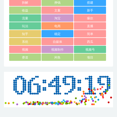
拆解
挣钱
搭建
收益
文案
新手
流量
淘宝
爆款
玩法
电商
直播
知乎
稳定
简单
系统
自媒体
西瓜
视频
视频制作
视频号
赛道
闲鱼
项目