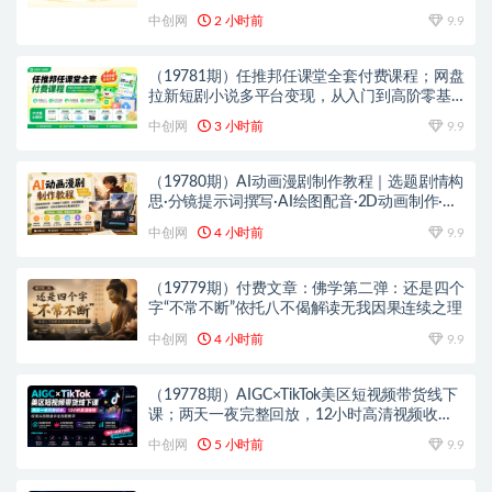
中创网
2 小时前
9.9
（19781期）任推邦任课堂全套付费课程；网盘
拉新短剧小说多平台变现，从入门到高阶零基
础也能轻松上手实操
中创网
3 小时前
9.9
（19780期）AI动画漫剧制作教程｜选题剧情构
思·分镜提示词撰写·AI绘图配音·2D动画制作·剪
映实操完成完整漫剧成片
中创网
4 小时前
9.9
（19779期）付费文章：佛学第二弹：还是四个
字“不常不断”依托八不偈解读无我因果连续之理
中创网
4 小时前
9.9
（19778期）AIGC×TikTok美区短视频带货线下
课；两天一夜完整回放，12小时高清视频收录
头部操盘手全流程教学
中创网
5 小时前
9.9