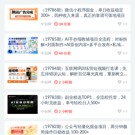
（19786期）微信小程序掘金，单日收益稳定
300+，四种收入来源，真正的靠谱可落地项目
中创网
38 分前
9.9
（19785期）AI手抄报教辅项目全流程：对标拆
解×封面制作×AI原创内容×多平台发布×私域引
流×网盘变现
中创网
48 分前
9.9
（19784期）互联网IP训练营短视频打造课；先
忘掉错误认知，解析百亿曝光真相，重新树立
内容创作方向感与收入模型认知
中创网
2 小时前
9.9
（19783期）副业精选TOP1，全流程托管，24
小时见收益，单号轻松日入500+
中创网
2 小时前
9.9
（19782期）公众号轻量化掘金项目，两分钟极
简操作日稳收益 100-200+