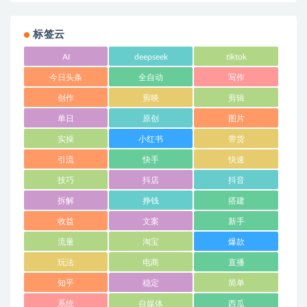
标签云
AI
deepseek
tiktok
今日头条
全自动
写作
创作
剪映
剪辑
单日
原创
图片
实操
小红书
带货
引流
快手
快速
技巧
抖店
抖音
拆解
挣钱
搭建
收益
文案
新手
流量
淘宝
爆款
玩法
电商
直播
知乎
稳定
简单
系统
自媒体
西瓜