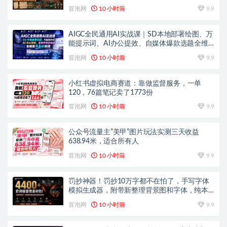
分成计划商单收徒等多重收益
冒泡网
10 小时前
9.9
AIGC全民通用AI实战课｜SD本地部署绘图、万
能提示词、AI办公提效、自媒体爆款选题全维
度零基础教程
冒泡网
10 小时前
9.9
小红书虚拟电商赛道：靠做监督服务，一单
120，76篇笔记卖了1773份
冒泡网
10 小时前
9.9
公众号流量主”美甲”图片玩法实测三天收益
638.94米，适合所有人
冒泡网
10 小时前
9.9
罚抄神器！罚抄10万字都不在怕了，手写字体
模拟生成器，附带新整理背景图和字体，纯本
地离线运行
冒泡网
10 小时前
9.9