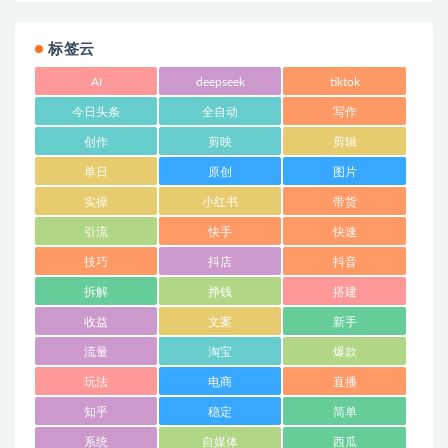
标签云
AI
deepseek
tiktok
今日头条
全自动
写作
创作
剪映
剪辑
单日
原创
图片
实操
小红书
带货
引流
快手
快速
技巧
抖店
抖音
拆解
挣钱
搭建
收益
文案
新手
流量
淘宝
爆款
玩法
电商
直播
知乎
稳定
简单
系统
自媒体
西瓜