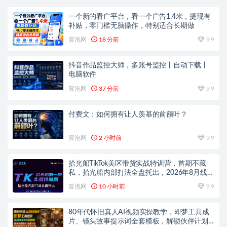
一个新的看广平台，看一个广告1.4米，提现有
补贴，零门槛无脑操作，特别适合长期做
冒泡网
18 分前
9.9
抖音作品监控大师，多账号监控丨自动下载丨
电脑软件
冒泡网
37 分前
9.9
付费文：如何拥有让人羡慕的前额叶？
冒泡网
2 小时前
9.9
拾光船TikTok美区带货实战特训营，首期不藏
私，拾光船内部打法全盘托出，2026年8月线下
课
冒泡网
10 小时前
9.9
80年代怀旧真人AI视频实操教学，即梦工具成
片、镜头故事提示词全套模板，解锁伙伴计划