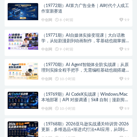
（19772期）AI算力广告业务｜AI时代个人或工
作室新赛道
中创网
8 小时前
9.9
（19771期）AI自媒体实操变现课｜大白话教
学，从短剧漫剧到动画制作，零基础也能掌握
爆款内容创作与变现全流程
中创网
9 小时前
9.9
（19770期）AI Agent智能体全阶实战课；从原
理到实操全程手把手，无需编程基础也能搭建
自动运行的智能体
中创网
10 小时前
9.9
（19769期）AI CodeX实战课｜Windows/Mac
本地部署｜API 对接调通｜Skill 自制｜漫剧剪辑
｜网站 VR 项目｜AI项目落地全教程
中创网
10 小时前
9.9
（19768期）2026亚马逊实战通关特训营-2026
更新，多维选品+渐进式打法+AI应用，从0到1
打造盈利店铺