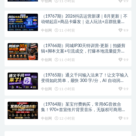
中创网
11 小时前
9.9
（19767期）2026抖店运营新课｜8月更新｜不
动销起店+商品卡爆发｜达人玩法+店群批量复
制｜轻松玩转抖音小店全域流量
中创网
11 小时前
9.9
（19766期）同城IP30天特训营-更新｜拍摄剪
辑+脚本文案+引流成交，打爆本地流量提升门
店业绩实操教学
中创网
11 小时前
9.9
（19765期）通义千问输入法来了！让文字输入
变得如此简单，最快 300 字/分，AI 自动润
色，说话秒变工整文字
中创网
11 小时前
9.9
（19764期）某宝付费购买，常用6G音效合
集！970+首宣传片背景音乐，无版权可商用大
气素材，分类清晰，高质量内容
中创网
12 小时前
9.9