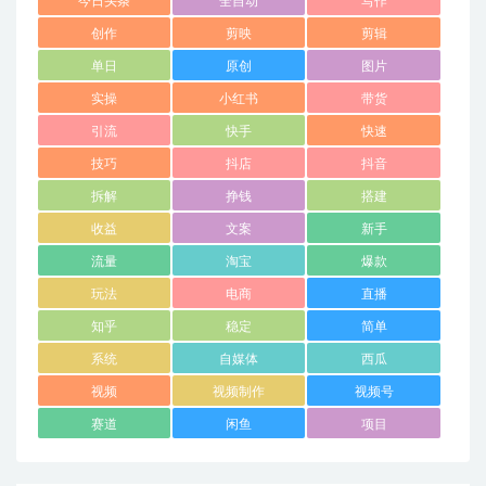
今日头条
全自动
写作
创作
剪映
剪辑
单日
原创
图片
实操
小红书
带货
引流
快手
快速
技巧
抖店
抖音
拆解
挣钱
搭建
收益
文案
新手
流量
淘宝
爆款
玩法
电商
直播
知乎
稳定
简单
系统
自媒体
西瓜
视频
视频制作
视频号
赛道
闲鱼
项目