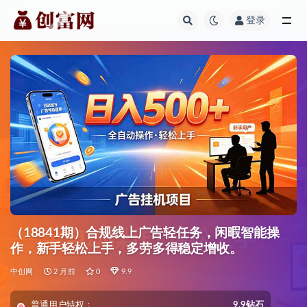
登录
全部
（18841期）合规线上广告轻任务，闲暇智能操
作，新手轻松上手，多劳多得稳定增收。
中创网
2 月前
0
9.9
普通用户特权：
9.9钻石