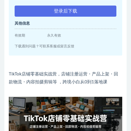
登录后下载
其他信息
有效期
永久有效
下载遇到问题？可联系客服或留言反馈
TikTok店铺零基础实战营，店铺注册运营・产品上架・回
款物流・内容拍摄剪辑等 ，跨境小白从0到1落地课