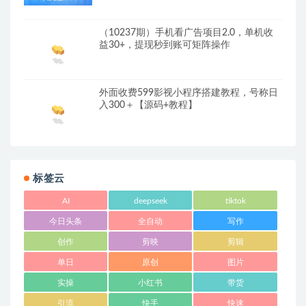
（10237期）手机看广告项目2.0，单机收
益30+，提现秒到账可矩阵操作
外面收费599影视小程序搭建教程，号称日
入300＋【源码+教程】
标签云
AI
deepseek
tiktok
今日头条
全自动
写作
创作
剪映
剪辑
单日
原创
图片
实操
小红书
带货
引流
快手
快速