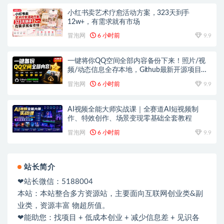
小红书卖艺术疗愈活动方案，323天到手
12w+，有需求就有市场
冒泡网
6 小时前
9.9
一键将你QQ空间全部内容备份下来！照片/视
频/动态信息全存本地，Github最新开源项目
QzoneArchive
冒泡网
6 小时前
9.9
AI视频全能大师实战课｜全赛道AI短视频制
作、特效创作、场景变现零基础全套教程
冒泡网
6 小时前
9.9
站长简介
❤站长微信：5188004
本站：本站整合多方资源站，主要面向互联网创业类&副
业类，资源丰富 物超所值。
❤能助您：找项目 + 低成本创业 + 减少信息差 + 见识各