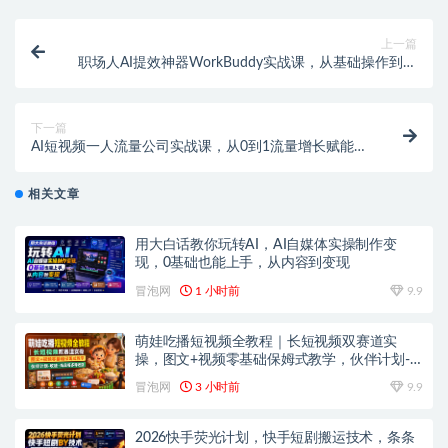
上一篇
职场人AI提效神器WorkBuddy实战课，从基础操作到自
定义技能，文档-PPT-数据-会议全场景自动化
下一篇
AI短视频一人流量公司实战课，从0到1流量增长赋能，
数字人制作・AI自动剪辑・多平台变现，一人做流量生
意全落地教程
相关文章
用大白话教你玩转AI，AI自媒体实操制作变
现，0基础也能上手，从内容到变现
冒泡网
1 小时前
9.9
萌娃吃播短视频全教程｜长短视频双赛道实
操，图文+视频零基础保姆式教学，伙伴计划-
收徒-商单等多种变现方式
冒泡网
3 小时前
9.9
2026快手荧光计划，快手短剧搬运技术，条条