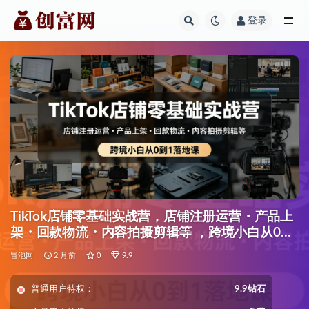
登录
全部
TikTok店铺零基础实战营，店铺注册运营・产品上
架・回款物流・内容拍摄剪辑等 ，跨境小白从0到
1落地课
冒泡网
2 月前
0
9.9
普通用户特权：
9.9钻石