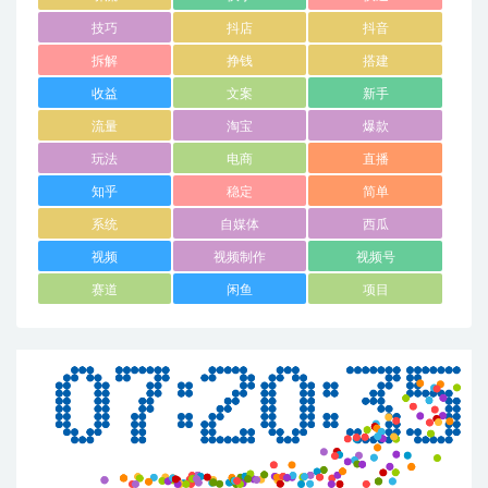
技巧
抖店
抖音
拆解
挣钱
搭建
收益
文案
新手
流量
淘宝
爆款
玩法
电商
直播
知乎
稳定
简单
系统
自媒体
西瓜
视频
视频制作
视频号
赛道
闲鱼
项目