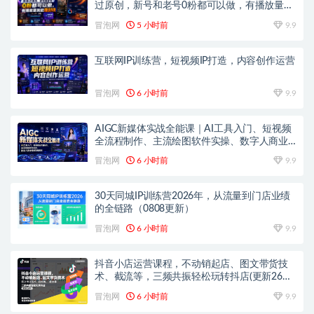
过原创，新号和老号0粉都可以做，有播放量就
能賺到钱
冒泡网
5 小时前
9.9
互联网IP训练营，短视频IP打造，内容创作运营
冒泡网
6 小时前
9.9
AIGC新媒体实战全能课｜AI工具入门、短视频
全流程制作、主流绘图软件实操、数字人商业
视频落地教程
冒泡网
6 小时前
9.9
30天同城IP训练营2026年，从流量到门店业绩
的全链路（0808更新）
冒泡网
6 小时前
9.9
抖音小店运营课程，不动销起店、图文带货技
术、截流等，三频共振轻松玩转抖店(更新26年
08月)
冒泡网
6 小时前
9.9