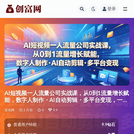
登录
全部
AI短视频一人流量公司实战课，从0到1流量增长赋
能，数字人制作・AI自动剪辑・多平台变现，一人
做流量生意全落地教程
冒泡网
2 月前
0
9.9
普通用户特权：
9.9钻石