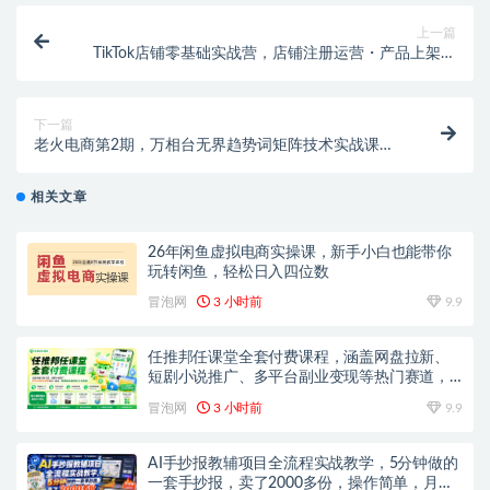
上一篇
TikTok店铺零基础实战营，店铺注册运营・产品上架・
回款物流・内容拍摄剪辑等 ，跨境小白从0到1落地课
下一篇
老火电商第2期，万相台无界趋势词矩阵技术实战课，
计划搭建・选词布局・分品矩阵・数据优化・放量全流
程教程
相关文章
26年闲鱼虚拟电商实操课，新手小白也能带你
玩转闲鱼，轻松日入四位数
冒泡网
3 小时前
9.9
任推邦任课堂全套付费课程，涵盖网盘拉新、
短剧小说推广、多平台副业变现等热门赛道，
零基础也能轻松上手实操
冒泡网
3 小时前
9.9
AI手抄报教辅项目全流程实战教学，5分钟做的
一套手抄报，卖了2000多份，操作简单，月入