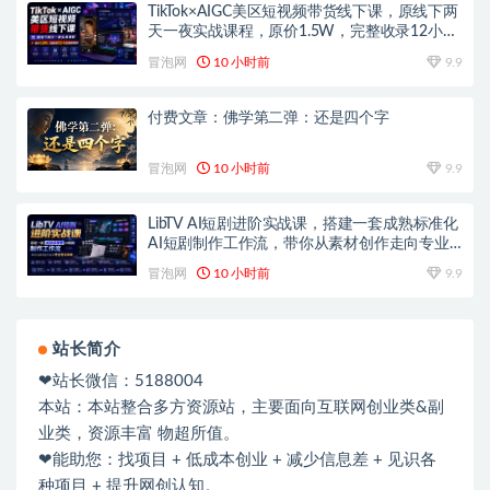
TikTok×AIGC美区短视频带货线下课，原线下两
天一夜实战课程，原价1.5W，完整收录12小时
高清授课视频
冒泡网
10 小时前
9.9
付费文章：佛学第二弹：还是四个字
冒泡网
10 小时前
9.9
LibTV AI短剧进阶实战课，搭建一套成熟标准化
AI短剧制作工作流，带你从素材创作走向专业
镜头叙事
冒泡网
10 小时前
9.9
站长简介
❤站长微信：5188004
本站：本站整合多方资源站，主要面向互联网创业类&副
业类，资源丰富 物超所值。
❤能助您：找项目 + 低成本创业 + 减少信息差 + 见识各
种项目 + 提升网创认知。