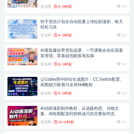
1W+
冒泡网
4 小时前
9.9
快手荧光计划全自动批量上传短剧漫剧，每天
轻松几张
冒泡网
4 小时前
9.9
AI童装爆款带货实战课，一节课教会你实现童
装变现，零基础也能落地实操
冒泡网
8 小时前
9.9
让Codex用中转站生成图片：CC Switch配置、
画图能力检测与全局Skill教程
冒泡网
9 小时前
9.9
AI动画漫剧制作教程，从选题构思、分镜文
案、AI绘图配音到剪映成片的完整创作流
冒泡网
10 小时前
9.9