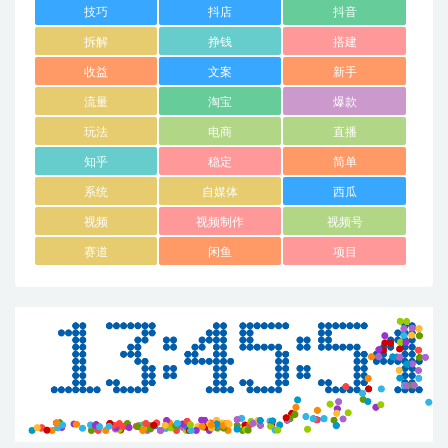
技巧
抖店
抖音
拆解
挣钱
搭建
收益
文案
新手
流量
淘宝
爆款
玩法
电商
直播
知乎
稳定
简单
系统
自媒体
西瓜
视频
视频制作
视频号
赛道
闲鱼
项目