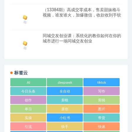
（13384期）高成交零成本，售卖甜妹格斗
视频，谁发谁火，加爆微信，收款收到手软
同城交友创业课：系统化的教你如何在你的
城市进行一场同城交友创业
标签云
AI
deepseek
tiktok
今日头条
全自动
写作
创作
剪映
剪辑
单日
原创
图片
实操
小红书
带货
引流
快手
快速