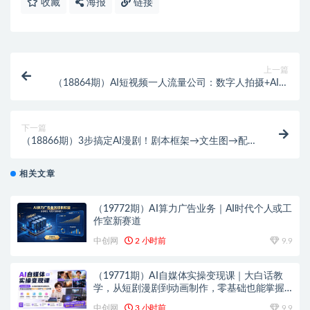
收藏
海报
链接
上一篇
（18864期）AI短视频一人流量公司：数字人拍摄+AI自
动剪辑+热门涨粉，从0到1流量增长
下一篇
（18866期）3步搞定AI漫剧！剧本框架→文生图→配
音剪辑，不用手绘也能做画质精致剧情流畅漫剧
相关文章
（19772期）AI算力广告业务｜AI时代个人或工
作室新赛道
中创网
2 小时前
9.9
（19771期）AI自媒体实操变现课｜大白话教
学，从短剧漫剧到动画制作，零基础也能掌握
爆款内容创作与变现全流程
中创网
3 小时前
9.9