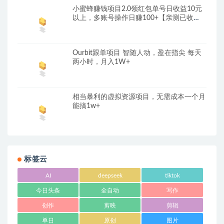
小蜜蜂赚钱项目2.0领红包单号日收益10元
以上，多账号操作日赚100+【亲测已收
款】
Ourbit跟单项目 智随人动，盈在指尖 每天
两小时，月入1W+
相当暴利的虚拟资源项目，无需成本一个月
能搞1w+
标签云
AI
deepseek
tiktok
今日头条
全自动
写作
创作
剪映
剪辑
单日
原创
图片