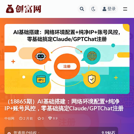
登录
全部
（18865期）AI基础搭建：网络环境配置+纯净
IP+账号风控，零基础搞定Claude/GPTChat注册
中创网
2 月前
0
9.9
普通用户特权：
9.9钻石