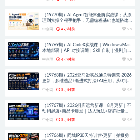
（19770期）AI Agent智能体全阶实战课；从原
理到实操全程手把手，无需编程基础也能搭建
自动运行的智能体
中创网
4 小时前
9.9
（19769期）AI CodeX实战课｜Windows/Mac
本地部署｜API 对接调通｜Skill 自制｜漫剧剪辑
｜网站 VR 项目｜AI项目落地全教程
中创网
4 小时前
9.9
（19768期）2026亚马逊实战通关特训营-2026
更新，多维选品+渐进式打法+AI应用，从0到1
打造盈利店铺
中创网
5 小时前
9.9
（19767期）2026抖店运营新课｜8月更新｜不
动销起店+商品卡爆发｜达人玩法+店群批量复
制｜轻松玩转抖音小店全域流量
中创网
5 小时前
9.9
（19766期）同城IP30天特训营-更新｜拍摄剪