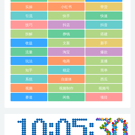
实操
小红书
带货
引流
快手
快速
技巧
抖店
抖音
拆解
挣钱
搭建
收益
文案
新手
流量
淘宝
爆款
玩法
电商
直播
知乎
稳定
简单
系统
自媒体
西瓜
视频
视频制作
视频号
赛道
闲鱼
项目