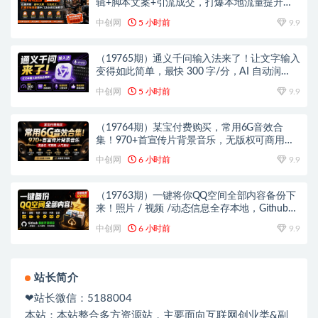
辑+脚本文案+引流成交，打爆本地流量提升门
店业绩实操教学
中创网
5 小时前
9.9
（19765期）通义千问输入法来了！让文字输入
变得如此简单，最快 300 字/分，AI 自动润
色，说话秒变工整文字
中创网
5 小时前
9.9
（19764期）某宝付费购买，常用6G音效合
集！970+首宣传片背景音乐，无版权可商用大
气素材，分类清晰，高质量内容
中创网
6 小时前
9.9
（19763期）一键将你QQ空间全部内容备份下
来！照片 / 视频 /动态信息全存本地，Github最
新开源项目 QzoneArchive
中创网
6 小时前
9.9
站长简介
❤站长微信：5188004
本站：本站整合多方资源站，主要面向互联网创业类&副