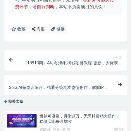
费环节
，请
自行判断
，本站不负责项目的真伪！
收藏
海报
链接
上一篇
（18913期）AI小说暴利搞钱项目教程-更新，大佬亲测
月入1-3万，从零教学短故事创作与投稿变现全套玩法
下一篇
Sora AI短剧训练营：精通分镜剧本剧情创作，掌握IP打
造、商业化接单全套流程
相关文章
爆款Ai项目，月化过万，无需耗费精力操作，
稳健实现每月增收
福缘网
8 小时前
9.9