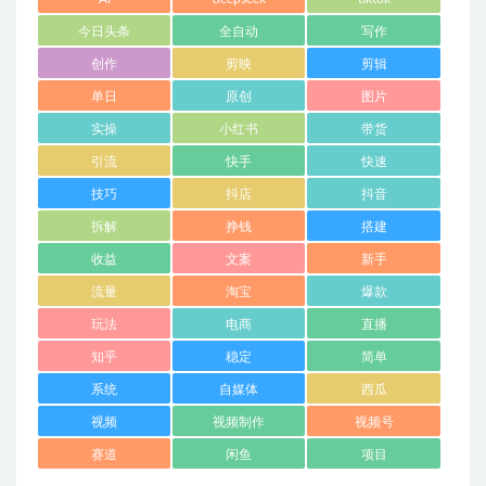
今日头条
全自动
写作
创作
剪映
剪辑
单日
原创
图片
实操
小红书
带货
引流
快手
快速
技巧
抖店
抖音
拆解
挣钱
搭建
收益
文案
新手
流量
淘宝
爆款
玩法
电商
直播
知乎
稳定
简单
系统
自媒体
西瓜
视频
视频制作
视频号
赛道
闲鱼
项目