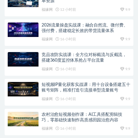
单资源
福缘网
12 小时前
9.9
2026流量操盘实战课：融合自然流、微付费、
强付费，搭建稳定长效的带货流量体系
福缘网
16 小时前
9.9
竞品攻防实战课：全方位对标截流与反截流，
搭建360度监控体系抢占平台流量
福缘网
16 小时前
9.9
短视频IP量化获客实战课：用十台设备搭建五十
账号矩阵，精准打造引流接单型流量账号
福缘网
16 小时前
9.9
农村治愈短视频创作课：AI工具搭配剪辑技
巧，零基础快速制作高质感田园治愈内容
福缘网
16 小时前
9.9