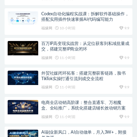
Codex自动化编程实战课：拆解软件基础操作，
搭配实用插件快速掌握AI代码编写能力
福缘网
10 小时前
9.9
百万IP高变现实战营：从定位获客到私域批量成
交，搭建完整IP商业闭环
福缘网
11 小时前
9.9
外贸社媒闭环拓客：搭建完整获客链路，脸书
TikTok实操打通引流到成交全流程
福缘网
11 小时前
9.9
电商全店动销高阶课：整合直通车、万相魔
盒、全站推广，系统化搭建店铺长效动销方案
福缘网
11 小时前
9.9
AI副业新风口，AI自动做单，月入3W+，附接