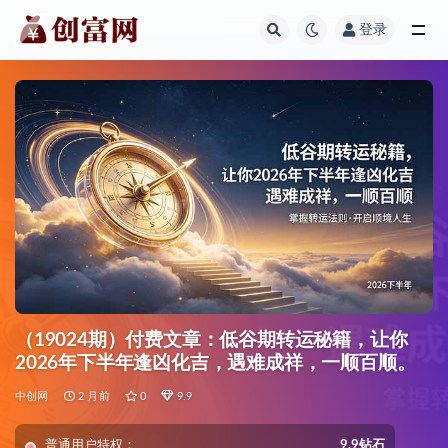
登录
全部
（19024期）付费文章：低谷期转运秘籍，让你
2026年下半年逢凶化吉，遇难成祥，一顺百顺。
中创网
2 月前
0
9.9
普通用户特权：
9.9钻石