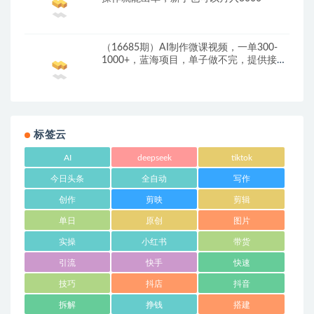
（16685期）AI制作微课视频，一单300-
1000+，蓝海项目，单子做不完，提供接单
渠道！
标签云
AI
deepseek
tiktok
今日头条
全自动
写作
创作
剪映
剪辑
单日
原创
图片
实操
小红书
带货
引流
快手
快速
技巧
抖店
抖音
拆解
挣钱
搭建