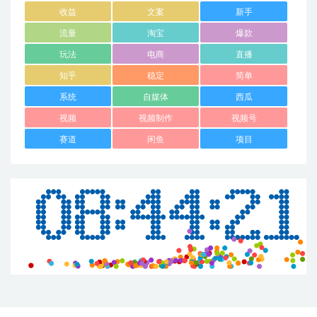
收益
文案
新手
流量
淘宝
爆款
玩法
电商
直播
知乎
稳定
简单
系统
自媒体
西瓜
视频
视频制作
视频号
赛道
闲鱼
项目