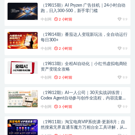
（19815期）AI Pryzen 广告挂机｜24小时自动
跑，日入300-500，新手零门槛
中创网
2 小时前
9.9
（19814期）番茄达人变现新玩法，全自动运行
每日300+
中创网
2 小时前
9.9
（19813期）全程AI自动化｜小红书虚拟电商轻
资产变现全攻略
中创网
2 小时前
9.9
（19812期）AI一人公司｜30天实战训练营；
Codex Agent自动参与创作全流程，内容流量变
现完整实战教学
中创网
3 小时前
9.9
（19811期）淘宝电商VIP系统课-更新8月；自
然搜索无界直通车魔方万相台全工具详解，从
选词出价到人群逻辑逐一拆解