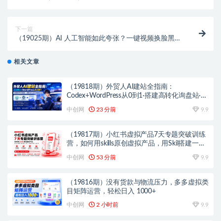
养房旺运秘籍！
下一篇
（19025期）AI 人工智能如此夸张？一键视频换脸黑科
技，纯本地离线运行，本地视频换脸娱乐工具， AI
FaceSwap
相关文章
（19818期）外贸人AI建站全指南：
Codex+WordPress从0到1·搭建高转化询盘站·解
锁SEO/GEO流量新玩法-更新
中创网
23 分前
9.9
（19817期）小红书虚拟产品7天专题突破训练
营，如何用skills原创虚拟产品，用Skil搭建一套
从选题、内容、产品到交付的个人生产线
中创网
53 分前
9.9
（19816期）没有货款与物流压力，多多虚拟类
目矩阵运营，轻松日入 1000+
中创网
2 小时前
9.9