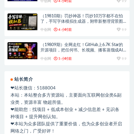
中创网
4 小时前
9.9
（19810期）罚抄神器！罚抄10万字都不在怕
了，手写字体模拟生成器，附带新整理背景图
和字体，纯本地离线运行
中创网
4 小时前
9.9
（19809期）全网走红！GitHub上6.7K Star的
开源项目，把任何书、长视频、播客蒸馏成AI
工具，值得收藏 cangjie-skill
中创网
5 小时前
9.9
站长简介
❤站长微信：5188004
本站：本站整合多方资源站，主要面向互联网创业类&副
业类，资源丰富 物超所值。
❤能助您：找项目 + 低成本创业 + 减少信息差 + 见识各
种项目 + 提升网创认知。
❤本站为众多团队提供了重要价值，也为众多创业者开启
网络之门，广受好评！