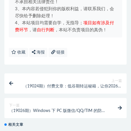
不承担相关法律责任！
3、本内容若侵犯到你的版权利益，请联系我们，会
尽快给予删除处理！
4、本站项目均需要自学，无指导；
项目如有涉及付
费环节
，请
自行判断
，本站不负责项目的真伪！
收藏
海报
链接
上一篇
（19024期）付费文章：低谷期转运秘籍，让你2026年
下半年逢凶化吉，遇难成祥，一顺百顺。
下一篇
（19026期）Windows 下 PC 版微信/QQ/TIM 的防撤
回多开工具！开源免费使用，且免费长期维护
RevokeMsgPatcher
相关文章