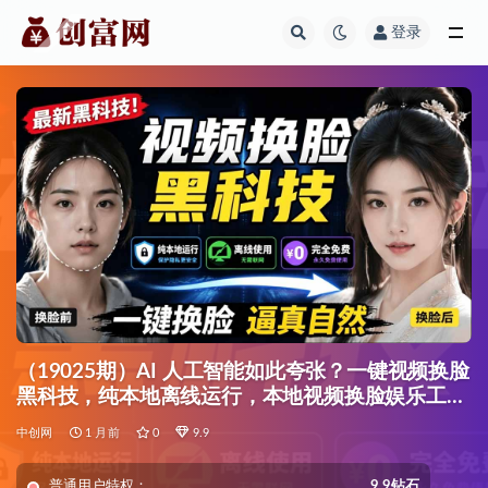
登录
全部
（19025期）AI 人工智能如此夸张？一键视频换脸
黑科技，纯本地离线运行，本地视频换脸娱乐工
具， AI FaceSwap
中创网
1 月前
0
9.9
普通用户特权：
9.9钻石