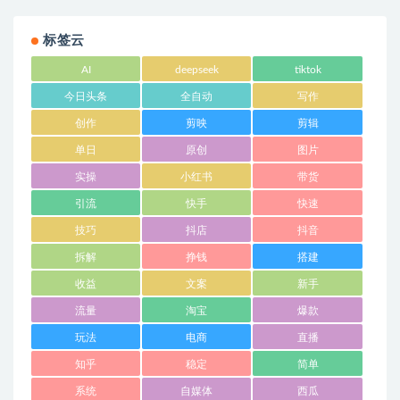
标签云
AI
deepseek
tiktok
今日头条
全自动
写作
创作
剪映
剪辑
单日
原创
图片
实操
小红书
带货
引流
快手
快速
技巧
抖店
抖音
拆解
挣钱
搭建
收益
文案
新手
流量
淘宝
爆款
玩法
电商
直播
知乎
稳定
简单
系统
自媒体
西瓜