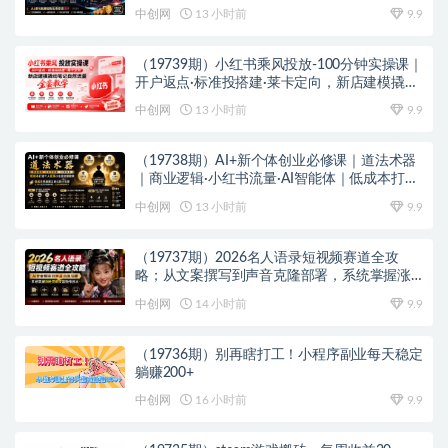
轨爆发×回款全流程
中创网
13 小时前
9.9
（19739期）小红书乘风投放-100分钟实操课｜
开户返点·标准投搭建·莱卡定向，新店建模撬动
笔记自然流量全套教学
中创网
13 小时前
9.9
（19738期）AI+新个体创业必修课｜道法术器
｜商业逻辑·小红书流量·AI智能体｜低成本打造
个人变现小生意全套教学
中创网
13 小时前
9.9
（19737期）2026名人语录短视频赛道全攻
略；从文案撰写到声音克隆部署，系统掌握涨
粉变现双赢制作技术
中创网
14 小时前
9.9
（19736期）别再瞎打工！小程序副业每天稳定
躺赚200+
中创网
16 小时前
9.9