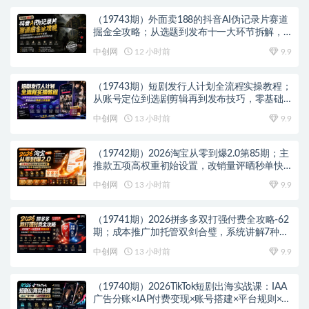
（19743期）外面卖188的抖音AI伪记录片赛道
掘金全攻略；从选题到发布十一大环节拆解，
零基础也能做出高流量真实感内容
中创网
12 小时前
9.9
（19743期）短剧发行人计划全流程实操教程；
从账号定位到选剧剪辑再到发布技巧，零基础
也能快速上手出单
中创网
13 小时前
9.9
（19742期）2026淘宝从零到爆2.0第85期；主
推款五项高权重初始设置，改销量评晒秒单快
速破零积累基础权重
中创网
13 小时前
9.9
（19741期）2026拼多多双打强付费全攻略-62
期；成本推广加托管双剑合璧，系统讲解7种付
费玩法优劣势与选择策略
中创网
13 小时前
9.9
（19740期）2026TikTok短剧出海实战课：IAA
广告分账×IAP付费变现×账号搭建×平台规则×双