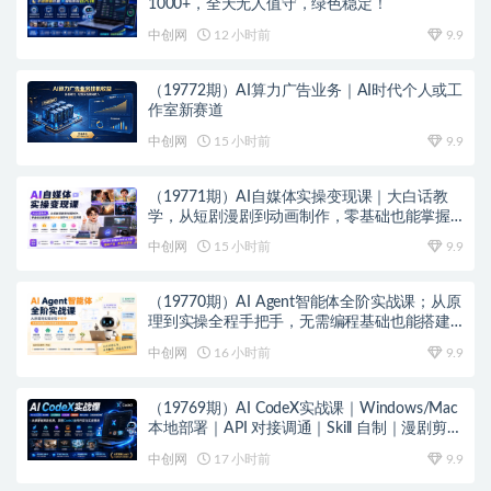
1000+，全天无人值守，绿色稳定！
中创网
12 小时前
9.9
（19772期）AI算力广告业务｜AI时代个人或工
作室新赛道
中创网
15 小时前
9.9
（19771期）AI自媒体实操变现课｜大白话教
学，从短剧漫剧到动画制作，零基础也能掌握
爆款内容创作与变现全流程
中创网
15 小时前
9.9
（19770期）AI Agent智能体全阶实战课；从原
理到实操全程手把手，无需编程基础也能搭建
自动运行的智能体
中创网
16 小时前
9.9
（19769期）AI CodeX实战课｜Windows/Mac
本地部署｜API 对接调通｜Skill 自制｜漫剧剪辑
｜网站 VR 项目｜AI项目落地全教程
中创网
17 小时前
9.9