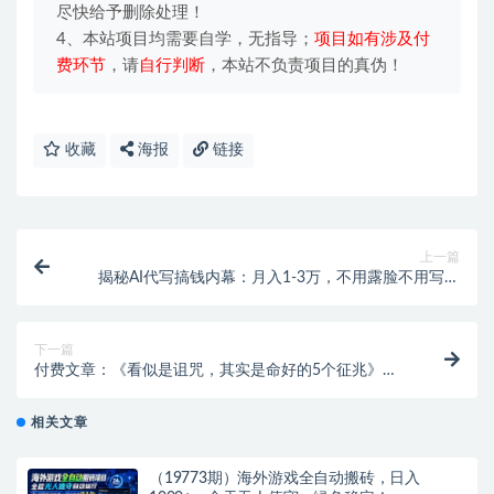
尽快给予删除处理！
4、本站项目均需要自学，无指导；
项目如有涉及付
费环节
，请
自行判断
，本站不负责项目的真伪！
收藏
海报
链接
上一篇
揭秘AI代写搞钱内幕：月入1-3万，不用露脸不用写，
复制粘贴就能收钱！
下一篇
付费文章：《看似是诅咒，其实是命好的5个征兆》福
运征兆深度解析
相关文章
（19773期）海外游戏全自动搬砖，日入