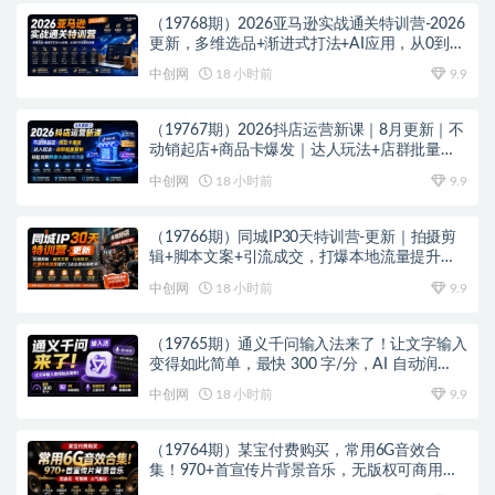
（19768期）2026亚马逊实战通关特训营-2026
更新，多维选品+渐进式打法+AI应用，从0到1
打造盈利店铺
中创网
18 小时前
9.9
（19767期）2026抖店运营新课｜8月更新｜不
动销起店+商品卡爆发｜达人玩法+店群批量复
制｜轻松玩转抖音小店全域流量
中创网
18 小时前
9.9
（19766期）同城IP30天特训营-更新｜拍摄剪
辑+脚本文案+引流成交，打爆本地流量提升门
店业绩实操教学
中创网
18 小时前
9.9
（19765期）通义千问输入法来了！让文字输入
变得如此简单，最快 300 字/分，AI 自动润
色，说话秒变工整文字
中创网
18 小时前
9.9
（19764期）某宝付费购买，常用6G音效合
集！970+首宣传片背景音乐，无版权可商用大
气素材，分类清晰，高质量内容