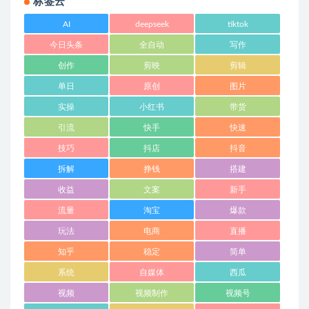
标签云
AI
deepseek
tiktok
今日头条
全自动
写作
创作
剪映
剪辑
单日
原创
图片
实操
小红书
带货
引流
快手
快速
技巧
抖店
抖音
拆解
挣钱
搭建
收益
文案
新手
流量
淘宝
爆款
玩法
电商
直播
知乎
稳定
简单
系统
自媒体
西瓜
视频
视频制作
视频号