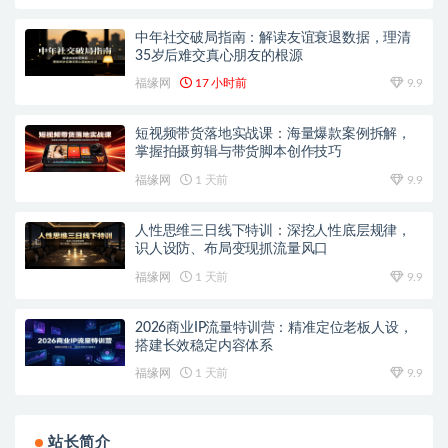
中年社交破局指南：解读友谊衰退数据，理清
35岁后难交真心朋友的根源
福缘网
17 小时前
9.9
短视频带货落地实战课：海量爆款案例拆解，
掌握拍摄剪辑与带货脚本创作技巧
福缘网
1 天前
9.9
人性思维三日线下特训：深挖人性底层规律，
识人设防、布局变现抓流量风口
福缘网
1 天前
9.9
2026商业IP流量特训营：精准定位老板人设，
搭建长效稳定内容体系
福缘网
1 天前
9.9
站长简介