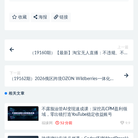
收藏
海报
链接
上一篇
（19160期）【最新】淘宝无人直播：不违规、不封
号，直播42小时狂卖14万，下半年流量起飞，还能批量
矩阵操作！
下一篇
（19162期）2026俄区跨境OZON Wildberries一体化
运营大课，选品广告仓储售后全覆盖，搭建稳定俄跨境
盈利店铺
相关文章
不露脸油管AI变现速成课：深挖高CPM盈利领
域，零出镜打造YouTube稳定收益账号
福缘网
52 分前
9.9