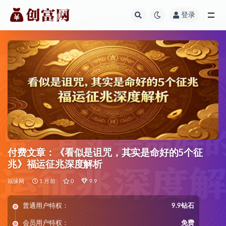
登录
全部
付费文章：《看似是诅咒，其实是命好的5个征
兆》福运征兆深度解析
福缘网
1 月前
0
9.9
普通用户特权：
9.9钻石
会员用户特权：
免费