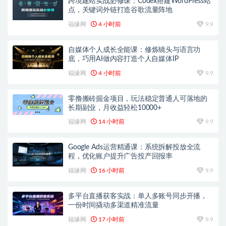
跨境建站实战必修课：Codex搭建WordPress站
点，关键词外链打造谷歌流量阵地
福缘网
4 小时前
9.9
自媒体个人成长全能课：修炼镜头与语言功
底，巧用AI做内容打造个人自媒体IP
福缘网
4 小时前
9.9
零撸搬砖掘金项目，玩法稳定普通人可落地的
长期副业，月收益轻松10000+
福缘网
14 小时前
9.9
Google Ads运营精通课：系统拆解投放全流
程，优化账户提升广告投产回报率
福缘网
16 小时前
9.9
多平台直播获客实战：单人多账号同步开播，
一份时间撬动多渠道精准流量
福缘网
17 小时前
9.9