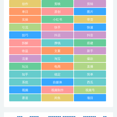
创作
剪映
剪辑
单日
原创
图片
实操
小红书
带货
引流
快手
快速
技巧
抖店
抖音
拆解
挣钱
搭建
收益
文案
新手
流量
淘宝
爆款
玩法
电商
直播
知乎
稳定
简单
系统
自媒体
西瓜
视频
视频制作
视频号
赛道
闲鱼
项目